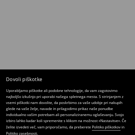
Dovoli piškotke
Uporabljamo piškotke ali podobne tehnologije, da vam zagotovimo
najboljšo izkušnjo pri uporabi našega spletnega mesta. S strinjanjem z
vsemi piškotki nam dovolite, da poskrbimo za vaše udobje pri nakupih
glede na vaše želje, navade in prilagodimo prikaz naše ponudbe
individualno vašim potrebam ali personaliziranemu oglaševanju. Svojo
izbiro lahko kadar koli spremenite s klikom na možnost »Nastavitve«. Če
želite izvedeti več, vam priporočamo, da preberete
Politiko piškotkov
in
Politiko zasebnosti
.