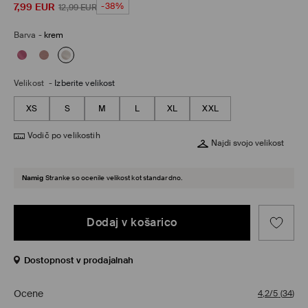
7,99
EUR
-38%
12,99
EUR
Barva
-
krem
Velikost
-
Izberite velikost
XS
S
M
L
XL
XXL
Vodič po velikostih
Najdi svojo velikost
Namig
Stranke so ocenile velikost kot standardno.
Dodaj v košarico
Dostopnost v prodajalnah
Ocene
4,2/5
(
34
)