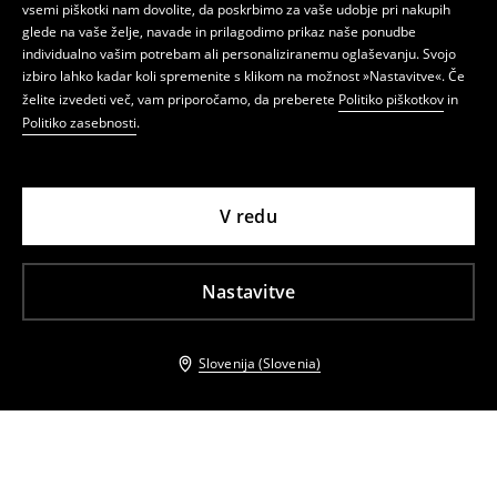
vsemi piškotki nam dovolite, da poskrbimo za vaše udobje pri nakupih
glede na vaše želje, navade in prilagodimo prikaz naše ponudbe
individualno vašim potrebam ali personaliziranemu oglaševanju. Svojo
izbiro lahko kadar koli spremenite s klikom na možnost »Nastavitve«. Če
želite izvedeti več, vam priporočamo, da preberete
Politiko piškotkov
in
Politiko zasebnosti
.
V redu
Nastavitve
Slovenija (Slovenia)