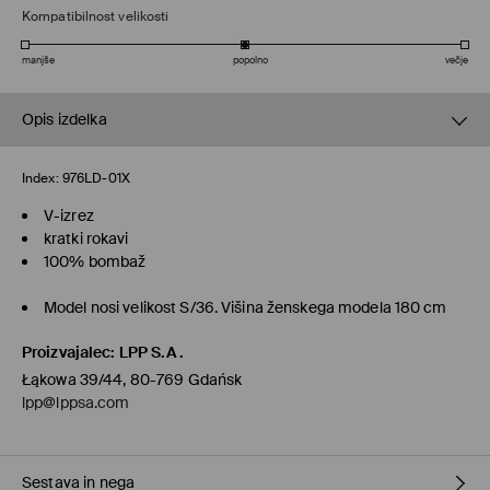
Kompatibilnost velikosti
manjše
popolno
večje
Opis izdelka
Index:
976LD-01X
V-izrez
kratki rokavi
100% bombaž
Model nosi velikost S/36. Višina ženskega modela 180 cm
Proizvajalec
:
LPP S.A.
Łąkowa 39/44, 80-769 Gdańsk
lpp@lppsa.com
Sestava in nega