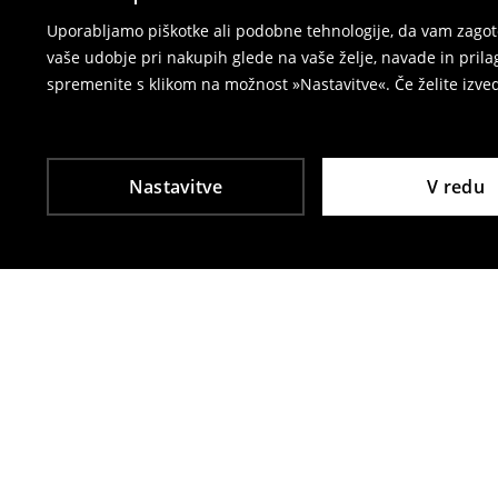
⟶
Vračila in zamenjave v e-poslovanju
Uporabljamo piškotke ali podobne tehnologije, da vam zagoto
vaše udobje pri nakupih glede na vaše želje, navade in pril
spremenite s klikom na možnost »Nastavitve«. Če želite izv
Nastavitve
V redu