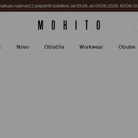
 nakupu najmanj 2 poljubnih izdelkov, od 03.08. do 09.08.2026. KODA
E
Novo
Oblačila
Workwear
Obutev