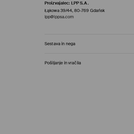
Proizvajalec
:
LPP S.A.
Łąkowa 39/44, 80-769 Gdańsk
lpp@lppsa.com
Sestava in nega
100% POLIESTER
Pošiljanje in vračila
Pravila pošiljanja
Prevzem v trgovini
(1-11 delovnih dni)
0,00 €
/ Spletno plačilo
Paketno trgovino
(5-8 delovnih dni)
3,95 €
/ Spletno plačilo
Standardna dostava
(5-8 delovnih dni)