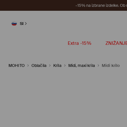
–15% na izbrane izdelke. Ob
SI
Extra -15%
ZNIŽANJ
MOHITO
Oblačila
Krila
Midi, maxi krila
Midi krilo