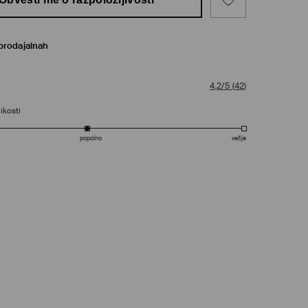
prodajalnah
4,2/5
(
42
)
ikosti
popolno
večje