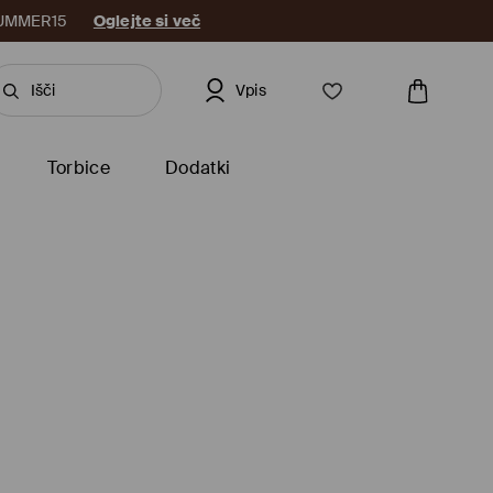
: SUMMER15
Oglejte si več
Vpis
Torbice
Dodatki