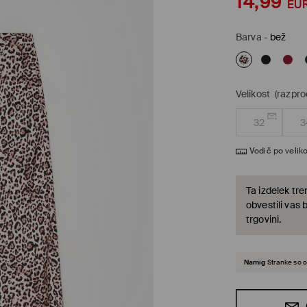
14,99
EU
Barva
-
bež
Velikost
(razpr
32
3
Vodič po veliko
Ta izdelek tre
obvestili vas 
trgovini.
Namig
Stranke so o