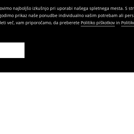
vimo najboljšo izkušnjo pri uporabi našega spletnega mesta. S str
agodimo prikaz naše ponudbe individualno vašim potrebam ali perso
edeti več, vam priporočamo, da preberete
Politiko piškotkov
in
Politi