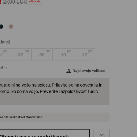
-46%
R
27,99
EUR
odano)
4
36
38
40
42
stih
Najdi svojo velikost
nutno ni na voljo na spletu. Prijavite se na obvestila in
bomo, ko bo na voljo. Preverite razpoložljivost tudi v
cenile velikost kot standardno.
Obvesti me o razpoložljivosti