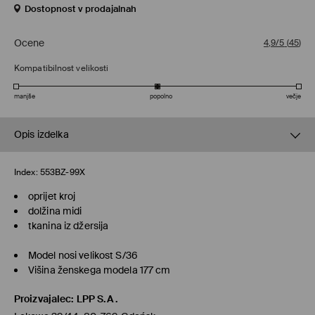
Dostopnost v prodajalnah
Ocene
4,9/5
(
45
)
Kompatibilnost velikosti
manjše
popolno
večje
Opis izdelka
Index:
553BZ-99X
oprijet kroj
dolžina midi
tkanina iz džersija
Model nosi velikost S/36
Višina ženskega modela 177 cm
Proizvajalec
:
LPP S.A.