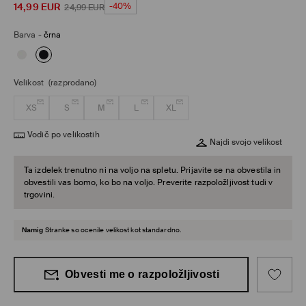
14,99
EUR
-40%
24,99
EUR
Barva
-
črna
Velikost
(razprodano)
XS
S
M
L
XL
Vodič po velikostih
Najdi svojo velikost
Ta izdelek trenutno ni na voljo na spletu. Prijavite se na obvestila in
obvestili vas bomo, ko bo na voljo. Preverite razpoložljivost tudi v
trgovini.
Namig
Stranke so ocenile velikost kot standardno.
Obvesti me o razpoložljivosti