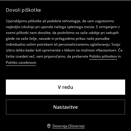
Dovoli piškotke
Uporabljamo piškotke ali podobne tehnologije, da vam zagotovimo
najboljšo izkušnjo pri uporabi našega spletnega mesta. S strinjanjem z
vsemi piškotki nam dovolite, da poskrbimo za vaše udobje pri nakupih
glede na vaše želje, navade in prilagodimo prikaz naše ponudbe
individualno vašim potrebam ali personaliziranemu oglaševanju. Svojo
izbiro lahko kadar koli spremenite s klikom na možnost »Nastavitve«. Če
želite izvedeti več, vam priporočamo, da preberete
Politiko piškotkov
in
Politiko zasebnosti
.
V redu
Nastavitve
Slovenija (Slovenia)