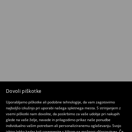
Dovoli piškotke
Uporabljamo piškotke ali podobne tehnologije, da vam zagotovimo
najboljšo izkušnjo pri uporabi našega spletnega mesta. S strinjanjem z
vsemi piškotki nam dovolite, da poskrbimo za vaše udobje pri nakupih
glede na vaše želje, navade in prilagodimo prikaz naše ponudbe
individualno vašim potrebam ali personaliziranemu oglaševanju. Svojo
izbiro lahko kadar koli spremenite s klikom na možnost »Nastavitve«. Če