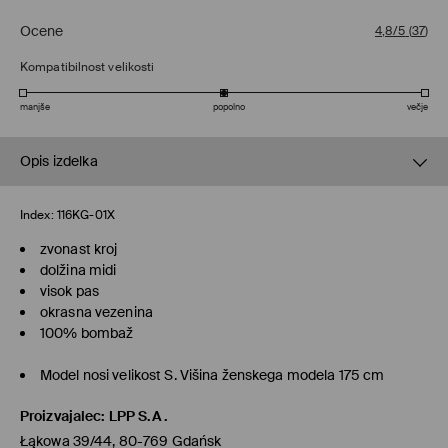
Ocene
4,8/5
(
37
)
Kompatibilnost velikosti
manjše
popolno
večje
Opis izdelka
Index:
116KG-01X
zvonast kroj
dolžina midi
visok pas
okrasna vezenina
100% bombaž
Model nosi velikost S. Višina ženskega modela 175 cm
Proizvajalec
:
LPP S.A.
Łąkowa 39/44, 80-769 Gdańsk