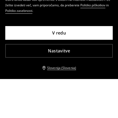
želite izvedeti več, vam priporočamo, da preberete
Politiko piškotkov
in
Politiko zasebnosti
.
V redu
Nastavitve
Slovenija (Slovenia)
Tudi druge stranke so izbrale