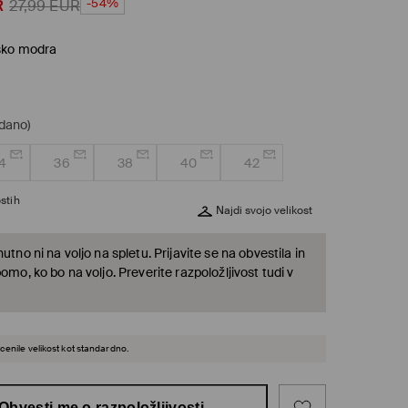
-54%
R
27,99
EUR
sko modra
odano)
4
36
38
40
42
stih
Najdi svojo velikost
nutno ni na voljo na spletu. Prijavite se na obvestila in
bomo, ko bo na voljo. Preverite razpoložljivost tudi v
cenile velikost kot standardno.
Obvesti me o razpoložljivosti