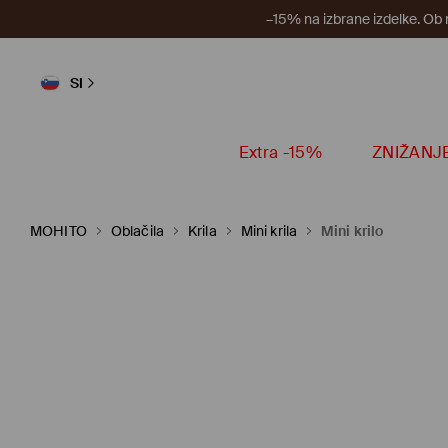
–15% na izbrane izdelke. Ob
SI
Extra -15%
ZNIŽANJ
MOHITO
Oblačila
Krila
Mini krila
Mini krilo