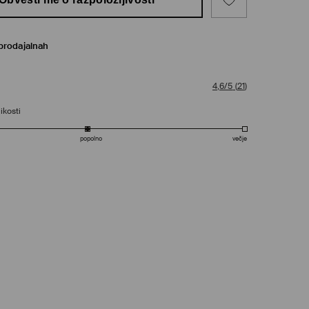
prodajalnah
4,6/5
(
21
)
ikosti
popolno
večje