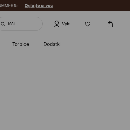
: SUMMER15
Oglejte si več
Vpis
Torbice
Dodatki