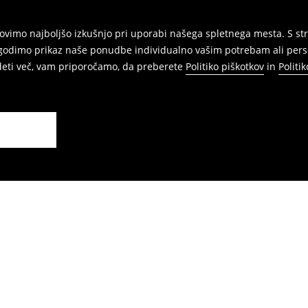
vimo najboljšo izkušnjo pri uporabi našega spletnega mesta. S str
agodimo prikaz naše ponudbe individualno vašim potrebam ali perso
edeti več, vam priporočamo, da preberete
Politiko piškotkov
in
Politi