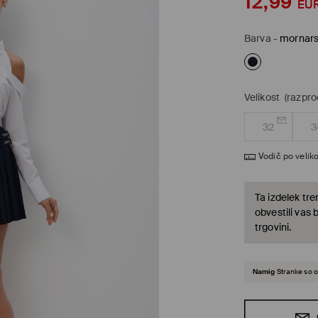
12,99
EU
Barva
-
mornar
Velikost
(razpr
32
3
Vodič po veliko
Ta izdelek tre
obvestili vas 
trgovini.
Namig
Stranke so o