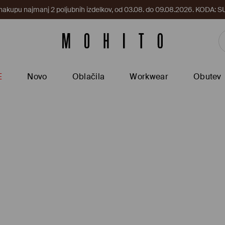
 nakupu najmanj 2 poljubnih izdelkov, od 03.08. do 09.08.2026. KODA
E
Novo
Oblačila
Workwear
Obutev