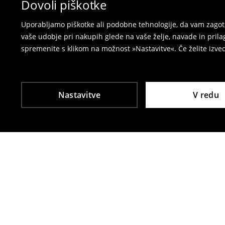
Dovoli piškotke
⟶
Vračila in zamenjave v e-poslovanju
Uporabljamo piškotke ali podobne tehnologije, da vam zagoto
vaše udobje pri nakupih glede na vaše želje, navade in pril
spremenite s klikom na možnost »Nastavitve«. Če želite izv
Nastavitve
V redu