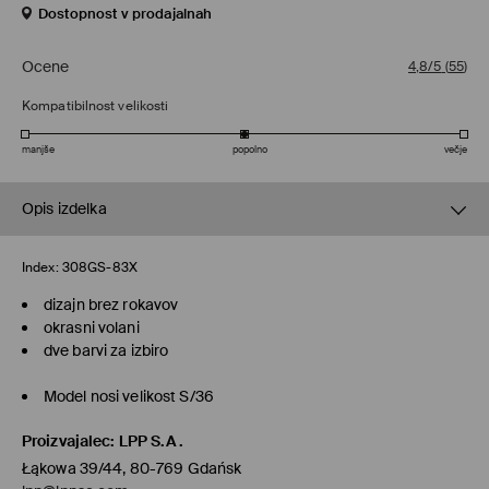
Dostopnost v prodajalnah
Ocene
4,8/5
(
55
)
Kompatibilnost velikosti
manjše
popolno
večje
Opis izdelka
Index:
308GS-83X
dizajn brez rokavov
okrasni volani
dve barvi za izbiro
Model nosi velikost S/36
Proizvajalec
:
LPP S.A.
Łąkowa 39/44, 80-769 Gdańsk