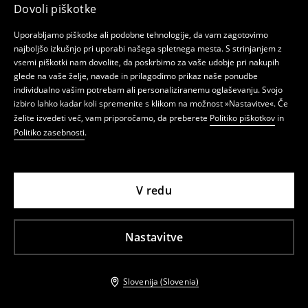
Dovoli piškotke
Uporabljamo piškotke ali podobne tehnologije, da vam zagotovimo
najboljšo izkušnjo pri uporabi našega spletnega mesta. S strinjanjem z
vsemi piškotki nam dovolite, da poskrbimo za vaše udobje pri nakupih
glede na vaše želje, navade in prilagodimo prikaz naše ponudbe
individualno vašim potrebam ali personaliziranemu oglaševanju. Svojo
izbiro lahko kadar koli spremenite s klikom na možnost »Nastavitve«. Če
želite izvedeti več, vam priporočamo, da preberete
Politiko piškotkov
in
Politiko zasebnosti
.
V redu
Nastavitve
Slovenija (Slovenia)