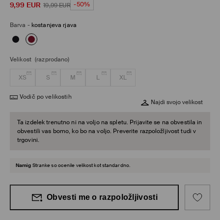
9,99
EUR
-50%
19,99
EUR
Barva
-
kostanjeva rjava
Velikost
(razprodano)
XS
S
M
L
XL
Vodič po velikostih
Najdi svojo velikost
Ta izdelek trenutno ni na voljo na spletu. Prijavite se na obvestila in
obvestili vas bomo, ko bo na voljo. Preverite razpoložljivost tudi v
trgovini.
Namig
Stranke so ocenile velikost kot standardno.
Obvesti me o razpoložljivosti