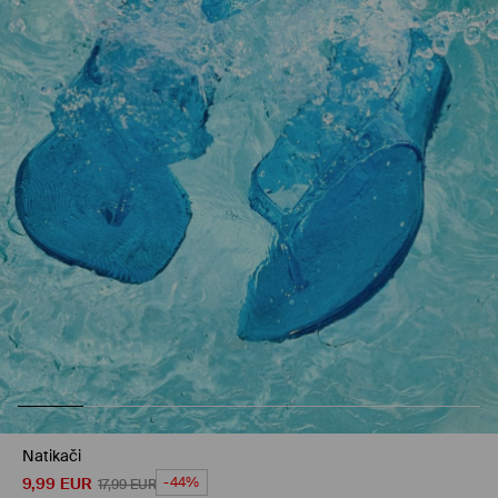
Natikači
9,99
EUR
-44%
17,99
EUR