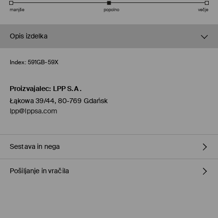
manjše
popolno
večje
Opis izdelka
Index:
591GB-59X
Proizvajalec
:
LPP S.A.
Łąkowa 39/44, 80-769 Gdańsk
lpp@lppsa.com
Sestava in nega
Pošiljanje in vračila
100% PVC
Pravila pošiljanja