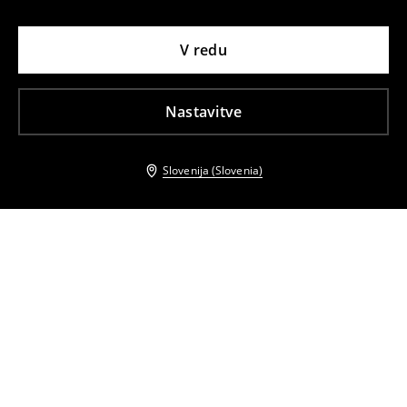
V redu
Nastavitve
Slovenija (Slovenia)
Tudi druge stranke so izbrale