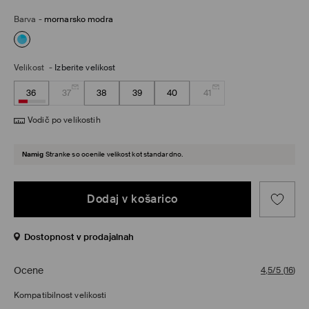
Barva
-
mornarsko modra
Velikost
-
Izberite velikost
36
37
38
39
40
41
Vodič po velikostih
Namig
Stranke so ocenile velikost kot standardno.
Dodaj v košarico
Dostopnost v prodajalnah
Ocene
4,5/5
(
16
)
Kompatibilnost velikosti