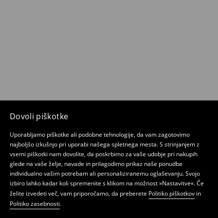
Dovoli piškotke
Uporabljamo piškotke ali podobne tehnologije, da vam zagotovimo
najboljšo izkušnjo pri uporabi našega spletnega mesta. S strinjanjem z
vsemi piškotki nam dovolite, da poskrbimo za vaše udobje pri nakupih
glede na vaše želje, navade in prilagodimo prikaz naše ponudbe
individualno vašim potrebam ali personaliziranemu oglaševanju. Svojo
izbiro lahko kadar koli spremenite s klikom na možnost »Nastavitve«. Če
želite izvedeti več, vam priporočamo, da preberete
Politiko piškotkov
in
Politiko zasebnosti
.