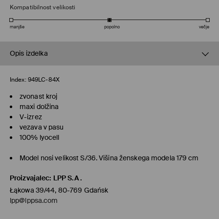
Kompatibilnost velikosti
manjše
popolno
večje
Opis izdelka
Index:
949LC-84X
zvonast kroj
maxi dolžina
V-izrez
vezava v pasu
100% lyocell
Model nosi velikost S/36. Višina ženskega modela 179 cm
Proizvajalec
:
LPP S.A.
Łąkowa 39/44, 80-769 Gdańsk
lpp@lppsa.com