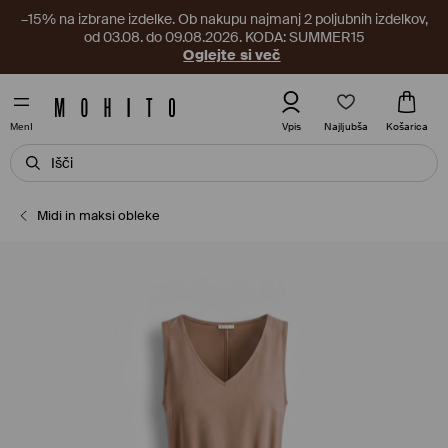
–15% na izbrane izdelke. Ob nakupu najmanj 2 poljubnih izdelkov,
od 03.08. do 09.08.2026. KODA: SUMMER15
Oglejte si več
Najljubša
Vpis
Košarica
MenI
Midi in maksi obleke