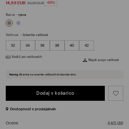
14,99
EUR
-63%
39,99
EUR
Barva
-
rjava
Velikost
-
Izberite velikost
32
34
36
38
40
42
Vodič po velikostih
Najdi svojo velikost
Namig
Stranke so ocenile velikost kot standardno.
Dodaj v košarico
Dostopnost v prodajalnah
Ocene
4,4/5
(
30
)