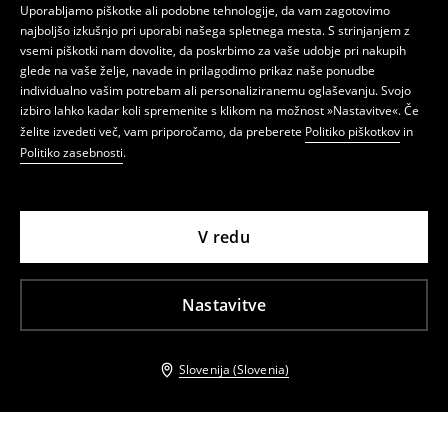
Uporabljamo piškotke ali podobne tehnologije, da vam zagotovimo
najboljšo izkušnjo pri uporabi našega spletnega mesta. S strinjanjem z
vsemi piškotki nam dovolite, da poskrbimo za vaše udobje pri nakupih
glede na vaše želje, navade in prilagodimo prikaz naše ponudbe
individualno vašim potrebam ali personaliziranemu oglaševanju. Svojo
izbiro lahko kadar koli spremenite s klikom na možnost »Nastavitve«. Če
želite izvedeti več, vam priporočamo, da preberete
Politiko piškotkov
in
Politiko zasebnosti
.
V redu
Nastavitve
Slovenija (Slovenia)