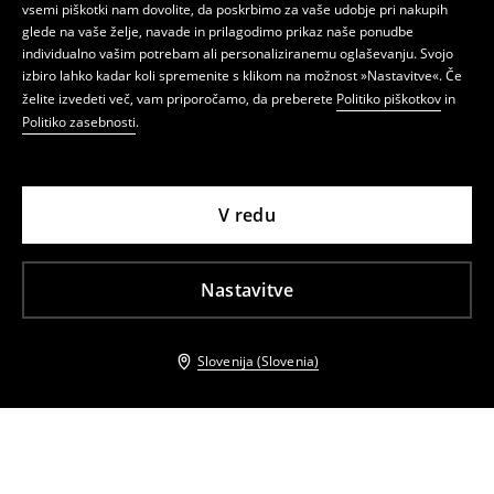
vsemi piškotki nam dovolite, da poskrbimo za vaše udobje pri nakupih
glede na vaše želje, navade in prilagodimo prikaz naše ponudbe
individualno vašim potrebam ali personaliziranemu oglaševanju. Svojo
izbiro lahko kadar koli spremenite s klikom na možnost »Nastavitve«. Če
želite izvedeti več, vam priporočamo, da preberete
Politiko piškotkov
in
Politiko zasebnosti
.
V redu
Nastavitve
Slovenija (Slovenia)