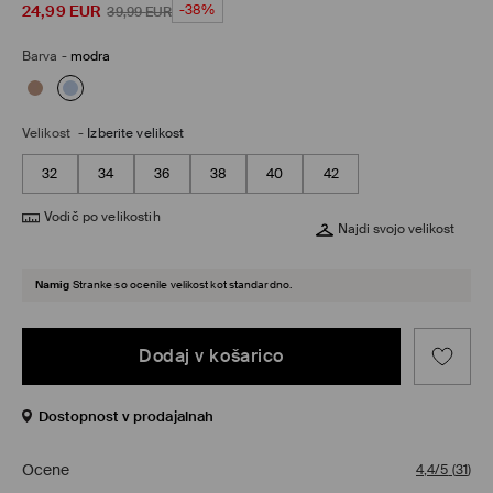
24,99
EUR
-38%
39,99
EUR
Barva
-
modra
Velikost
-
Izberite velikost
32
34
36
38
40
42
Vodič po velikostih
Najdi svojo velikost
Namig
Stranke so ocenile velikost kot standardno.
Dodaj v košarico
Dostopnost v prodajalnah
Ocene
4,4/5
(
31
)