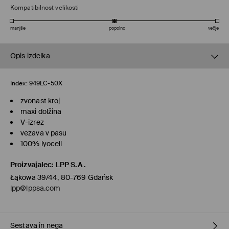
Kompatibilnost velikosti
manjše
popolno
večje
Opis izdelka
Index:
949LC-50X
zvonast kroj
maxi dolžina
V-izrez
vezava v pasu
100% lyocell
Proizvajalec
:
LPP S.A.
Łąkowa 39/44, 80-769 Gdańsk
lpp@lppsa.com
Sestava in nega