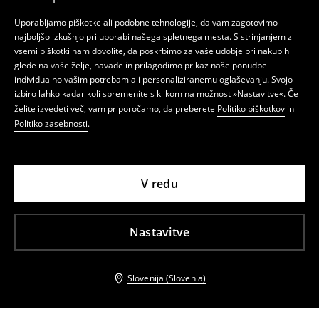
Uporabljamo piškotke ali podobne tehnologije, da vam zagotovimo
najboljšo izkušnjo pri uporabi našega spletnega mesta. S strinjanjem z
vsemi piškotki nam dovolite, da poskrbimo za vaše udobje pri nakupih
glede na vaše želje, navade in prilagodimo prikaz naše ponudbe
individualno vašim potrebam ali personaliziranemu oglaševanju. Svojo
izbiro lahko kadar koli spremenite s klikom na možnost »Nastavitve«. Če
želite izvedeti več, vam priporočamo, da preberete
Politiko piškotkov
in
Politiko zasebnosti
.
V redu
Nastavitve
Slovenija (Slovenia)