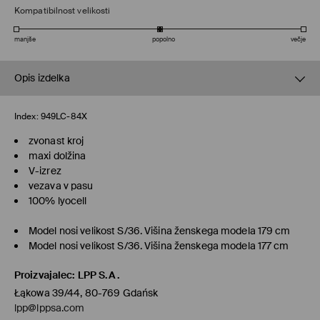
Kompatibilnost velikosti
manjše
popolno
večje
Opis izdelka
Index:
949LC-84X
zvonast kroj
maxi dolžina
V-izrez
vezava v pasu
100% lyocell
Model nosi velikost S/36. Višina ženskega modela 179 cm
Model nosi velikost S/36. Višina ženskega modela 177 cm
Proizvajalec
:
LPP S.A.
Łąkowa 39/44, 80-769 Gdańsk
lpp@lppsa.com