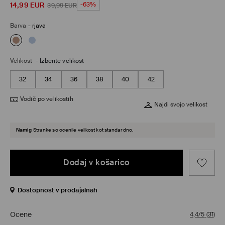
14,99
EUR
-63%
39,99
EUR
Barva
-
rjava
Velikost
-
Izberite velikost
32
34
36
38
40
42
Vodič po velikostih
Najdi svojo velikost
Namig
Stranke so ocenile velikost kot standardno.
Dodaj v košarico
Dostopnost v prodajalnah
Ocene
4,4/5
(
31
)