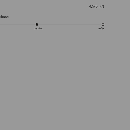
4,5/5
(
77
)
ikosti
popolno
večje