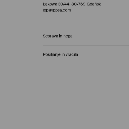
Łąkowa 39/44, 80-769 Gdańsk
lpp@lppsa.com
Sestava in nega
68% LIOCEL, 32% POLIAMID
Pošiljanje in vračila
Pravila pošiljanja
Prevzem v trgovini
(1-11 delovnih dni)
0,00 €
/ Spletno plačilo
Paketno trgovino
(5-8 delovnih dni)
3,95 €
/ Spletno plačilo
Standardna dostava
(5-8 delovnih dni)
4,5 €
/ Spletno plačilo