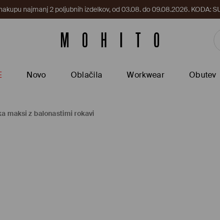
 nakupu najmanj 2 poljubnih izdelkov, od 03.08. do 09.08.2026. KODA
E
Novo
Oblačila
Workwear
Obutev
a maksi z balonastimi rokavi