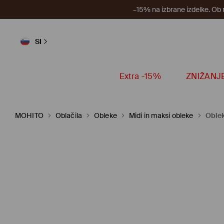
–15% na izbrane izdelke. Ob
SI
Extra -15%
ZNIŽANJ
MOHITO
Oblačila
Obleke
Midi in maksi obleke
Oblek