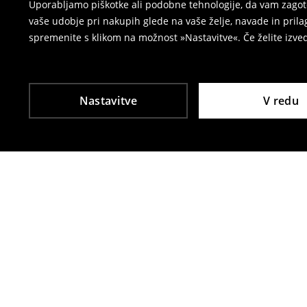
Uporabljamo piškotke ali podobne tehnologije, da vam zagoto
vaše udobje pri nakupih glede na vaše želje, navade in pril
spremenite s klikom na možnost »Nastavitve«. Če želite izv
Nastavitve
V redu