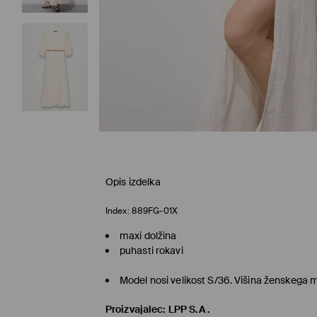
Opis izdelka
Index:
889FG-01X
maxi dolžina
puhasti rokavi
Model nosi velikost S/36. Višina ženskega
Proizvajalec
:
LPP S.A.