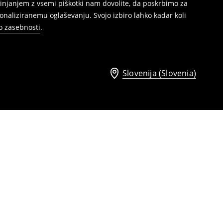
injanjem z vsemi piškotki nam dovolite, da poskrbimo za
naliziranemu oglaševanju. Svojo izbiro lahko kadar koli
ko zasebnosti
.
Slovenija (Slovenia)