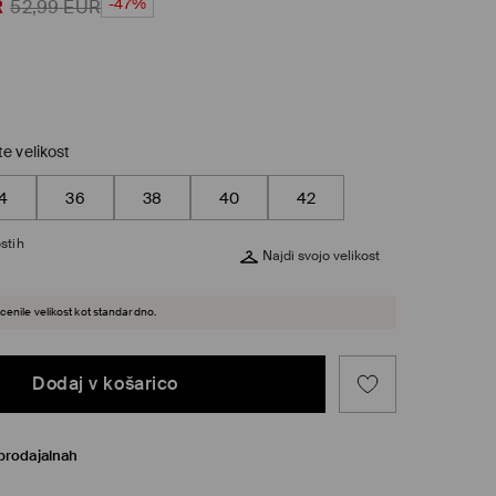
-47%
R
52,99
EUR
te velikost
4
36
38
40
42
stih
Najdi svojo velikost
cenile velikost kot standardno.
Dodaj v košarico
prodajalnah