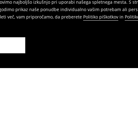
vimo najboljšo izkušnjo pri uporabi našega spletnega mesta. S str
agodimo prikaz naše ponudbe individualno vašim potrebam ali perso
edeti več, vam priporočamo, da preberete
Politiko piškotkov
in
Politi