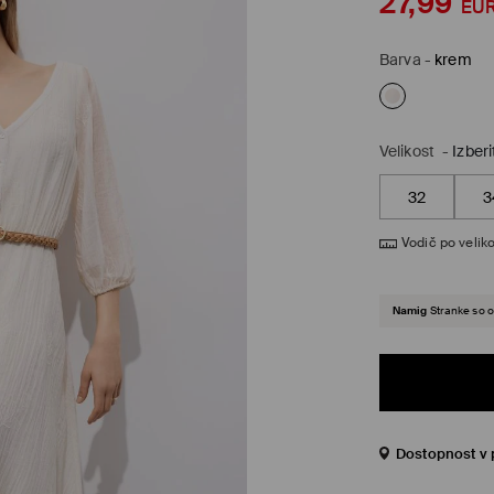
27,99
EU
Barva
-
krem
Velikost
-
Izberi
32
3
Vodič po veliko
Namig
Stranke so o
Dostopnost v 