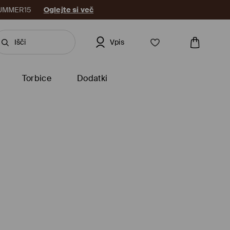
: SUMMER15
Oglejte si več
Vpis
Torbice
Dodatki