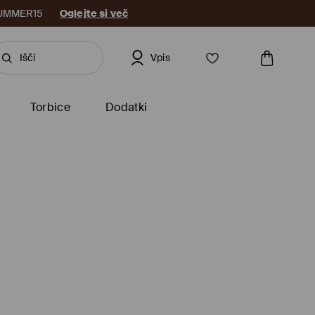
: SUMMER15
Oglejte si več
Vpis
Torbice
Dodatki