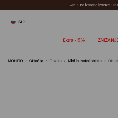
–15% na izbrane izdelke. Ob
SI
Extra -15%
ZNIŽANJ
MOHITO
Oblačila
Obleke
Midi in maksi obleke
Oblek