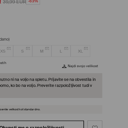
-63%
R
39,99
EUR
odano)
XS
S
M
L
XL
stih
Najdi svojo velikost
nutno ni na voljo na spletu. Prijavite se na obvestila in
bomo, ko bo na voljo. Preverite razpoložljivost tudi v
cenile velikost kot standardno.
Obvesti me o razpoložljivosti