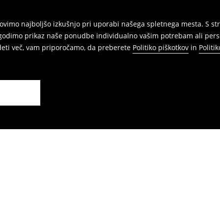
vimo najboljšo izkušnjo pri uporabi našega spletnega mesta. S str
agodimo prikaz naše ponudbe individualno vašim potrebam ali perso
edeti več, vam priporočamo, da preberete
Politiko piškotkov
in
Politi