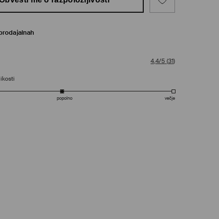
prodajalnah
4,4/5
(
31
)
ikosti
popolno
večje