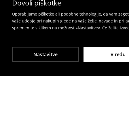
Dovoli piškotke
⟶
Vračila in zamenjave v e-poslovanju
Uporabljamo piškotke ali podobne tehnologije, da vam zagoto
vaše udobje pri nakupih glede na vaše želje, navade in pril
spremenite s klikom na možnost »Nastavitve«. Če želite izv
Nastavitve
V redu