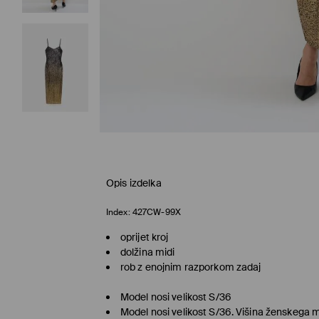
Opis izdelka
Index:
427CW-99X
oprijet kroj
dolžina midi
rob z enojnim razporkom zadaj
Model nosi velikost S/36
Model nosi velikost S/36. Višina ženskega