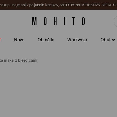
 nakupu najmanj 2 poljubnih izdelkov, od 03.08. do 09.08.2026. KODA
E
Novo
Oblačila
Workwear
Obutev
a maksi z bleščicami