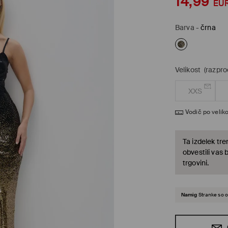
14,99
EU
Barva
-
črna
Velikost
(razpr
XXS
Vodič po veliko
Ta izdelek tre
obvestili vas 
trgovini.
Namig
Stranke so o