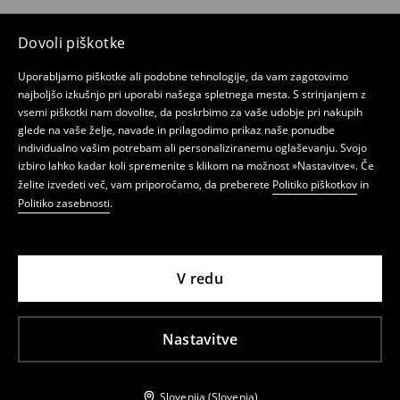
Dovoli piškotke
Uporabljamo piškotke ali podobne tehnologije, da vam zagotovimo
najboljšo izkušnjo pri uporabi našega spletnega mesta. S strinjanjem z
vsemi piškotki nam dovolite, da poskrbimo za vaše udobje pri nakupih
glede na vaše želje, navade in prilagodimo prikaz naše ponudbe
individualno vašim potrebam ali personaliziranemu oglaševanju. Svojo
izbiro lahko kadar koli spremenite s klikom na možnost »Nastavitve«. Če
želite izvedeti več, vam priporočamo, da preberete
Politiko piškotkov
in
Politiko zasebnosti
.
V redu
Nastavitve
Slovenija (Slovenia)