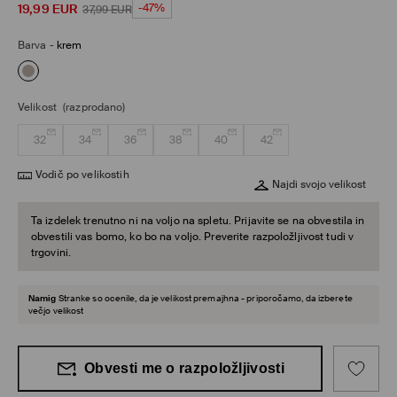
19,99
EUR
-47%
37,99
EUR
Barva
-
krem
Velikost
(razprodano)
32
34
36
38
40
42
Vodič po velikostih
Najdi svojo velikost
Ta izdelek trenutno ni na voljo na spletu. Prijavite se na obvestila in
obvestili vas bomo, ko bo na voljo. Preverite razpoložljivost tudi v
trgovini.
Namig
Stranke so ocenile, da je velikost premajhna - priporočamo, da izberete
večjo velikost
Obvesti me o razpoložljivosti