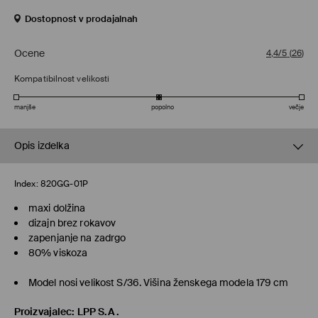
Dostopnost v prodajalnah
Ocene
4,4/5
(
26
)
Kompatibilnost velikosti
manjše
popolno
večje
Opis izdelka
Index:
820GG-01P
maxi dolžina
dizajn brez rokavov
zapenjanje na zadrgo
80% viskoza
Model nosi velikost S/36. Višina ženskega modela 179 cm
Proizvajalec
:
LPP S.A.