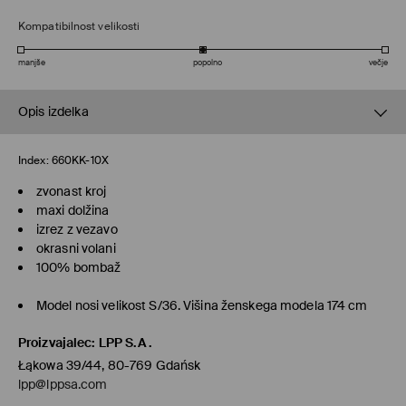
Kompatibilnost velikosti
manjše
popolno
večje
Opis izdelka
Index:
660KK-10X
zvonast kroj
maxi dolžina
izrez z vezavo
okrasni volani
100% bombaž
Model nosi velikost S/36. Višina ženskega modela 174 cm
Proizvajalec
:
LPP S.A.
Łąkowa 39/44, 80-769 Gdańsk
lpp@lppsa.com