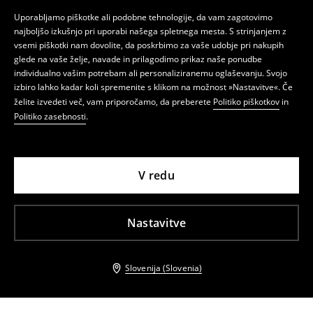
Uporabljamo piškotke ali podobne tehnologije, da vam zagotovimo
najboljšo izkušnjo pri uporabi našega spletnega mesta. S strinjanjem z
vsemi piškotki nam dovolite, da poskrbimo za vaše udobje pri nakupih
glede na vaše želje, navade in prilagodimo prikaz naše ponudbe
individualno vašim potrebam ali personaliziranemu oglaševanju. Svojo
izbiro lahko kadar koli spremenite s klikom na možnost »Nastavitve«. Če
želite izvedeti več, vam priporočamo, da preberete
Politiko piškotkov
in
Politiko zasebnosti
.
V redu
Nastavitve
Slovenija (Slovenia)