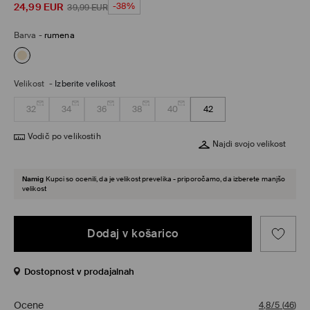
24,99
EUR
-38%
39,99
EUR
Barva
-
rumena
Velikost
-
Izberite velikost
32
34
36
38
40
42
Vodič po velikostih
Najdi svojo velikost
Namig
Kupci so ocenili, da je velikost prevelika - priporočamo, da izberete manjšo
velikost
Dodaj v košarico
Dostopnost v prodajalnah
Ocene
4,8/5
(
46
)