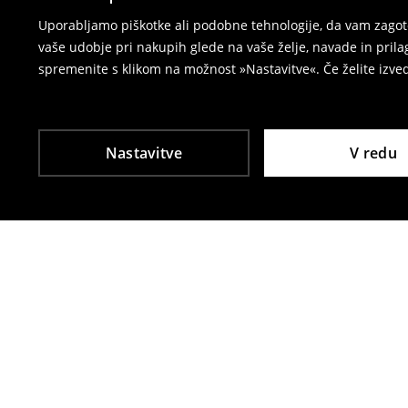
⟶
Vračila in zamenjave v e-poslovanju
Uporabljamo piškotke ali podobne tehnologije, da vam zagoto
vaše udobje pri nakupih glede na vaše želje, navade in pril
spremenite s klikom na možnost »Nastavitve«. Če želite izv
Nastavitve
V redu