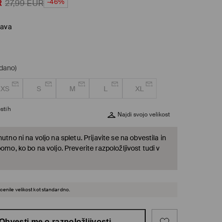
-46%
R
27,99
EUR
java
odano)
XS
S
M
L
XL
stih
Najdi svojo velikost
nutno ni na voljo na spletu. Prijavite se na obvestila in
bomo, ko bo na voljo. Preverite razpoložljivost tudi v
cenile velikost kot standardno.
Obvesti me o razpoložljivosti