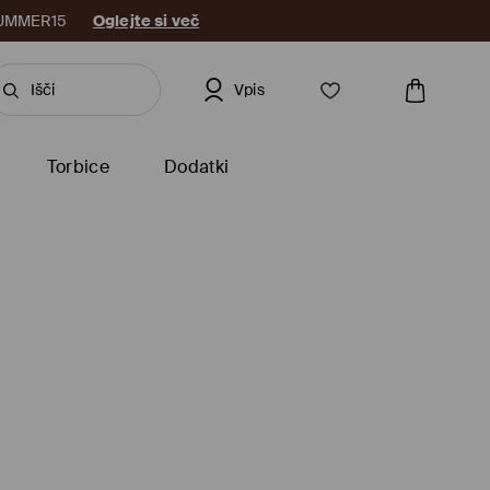
: SUMMER15
Oglejte si več
Vpis
Torbice
Dodatki