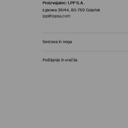
Proizvajalec
:
LPP S.A.
Łąkowa 39/44, 80-769 Gdańsk
lpp@lppsa.com
Sestava in nega
95% BOMBAŽ, 5% ELASTAN
Pošiljanje in vračila
Pravila pošiljanja
Prevzem v trgovini
(1-11 delovnih dni)
0,00 €
/ Spletno plačilo
Paketno trgovino
(5-8 delovnih dni)
3,95 €
/ Spletno plačilo
Standardna dostava
(5-8 delovnih dni)