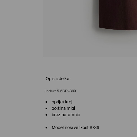
Opis izdelka
Index:
516GR-89X
oprijet kroj
dolžina midi
brez naramnic
Model nosi velikost S/36