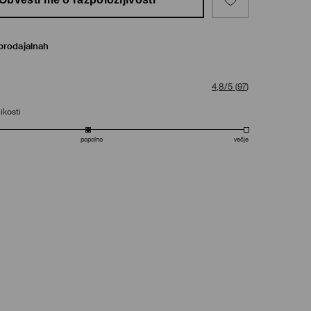
prodajalnah
4,8/5
(
97
)
ikosti
popolno
večje