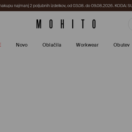
 nakupu najmanj 2 poljubnih izdelkov, od 03.08. do 09.08.2026. KODA
E
Novo
Oblačila
Workwear
Obutev