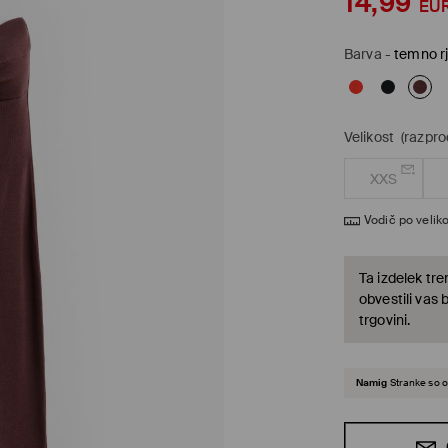
14,99
EU
Barva
-
temno r
Velikost
(razpr
XXS
Vodič po veliko
Ta izdelek tre
obvestili vas 
trgovini.
Namig
Stranke so o