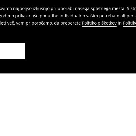
vimo najboljšo izkušnjo pri uporabi našega spletnega mesta. S str
agodimo prikaz naše ponudbe individualno vašim potrebam ali perso
edeti več, vam priporočamo, da preberete
Politiko piškotkov
in
Politi