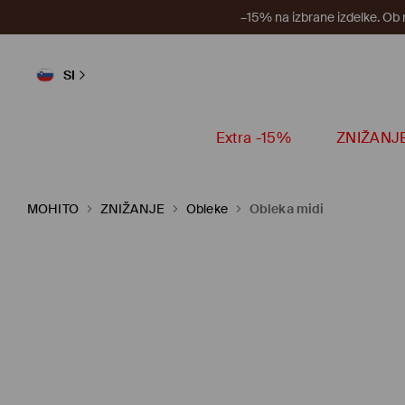
–15% na izbrane izdelke. Ob
SI
Extra -15%
ZNIŽANJ
MOHITO
ZNIŽANJE
Obleke
Obleka midi