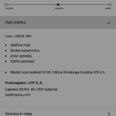
manjše
popolno
večje
Opis izdelka
Index:
2982X-99X
dolžina midi
široke naramnice
izrez spredaj
100% bombaž
Model nosi velikost S/36. Višina ženskega modela 179 cm
Proizvajalec
:
LPP S.A.
Łąkowa 39/44, 80-769 Gdańsk
lpp@lppsa.com
Sestava in nega