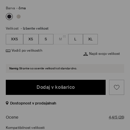
Barva
-
črna
Velikost
-
Izberite velikost
XXS
XS
S
M
L
XL
Vodič po velikostih
Najdi svojo velikost
Namig
Stranke so ocenile velikost kot standardno.
Dodaj v košarico
Dostopnost v prodajalnah
Ocene
4,4/5
(
26
)
Kompatibilnost velikosti