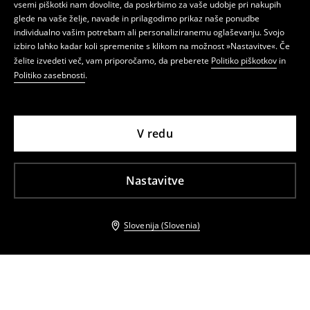
vsemi piškotki nam dovolite, da poskrbimo za vaše udobje pri nakupih
glede na vaše želje, navade in prilagodimo prikaz naše ponudbe
individualno vašim potrebam ali personaliziranemu oglaševanju. Svojo
izbiro lahko kadar koli spremenite s klikom na možnost »Nastavitve«. Če
želite izvedeti več, vam priporočamo, da preberete
Politiko piškotkov
in
Politiko zasebnosti
.
V redu
Nastavitve
Slovenija (Slovenia)