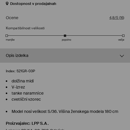
Dostopnost v prodajalnah
Ocene
4,8/5
(
16
)
Kompatibilnost velikosti
manjše
popolno
večje
Opis izdelka
Index:
521GR-03P
dolžina midi
V-izrez
tanke naramnice
cvetlični vzorec
Model nosi velikost S/36. Višina ženskega modela 180 cm
Proizvajalec
:
LPP S.A.