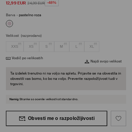
12,99
EUR
-48%
24,99
EUR
Barva
-
pastelno roza
Velikost
(razprodano)
XXS
XS
S
M
L
XL
Vodič po velikostih
Najdi svojo velikost
Ta izdelek trenutno ni na voljo na spletu. Prijavite se na obvestila in
obvestili vas bomo, ko bo na voljo. Preverite razpoložljivost tudi v
trgovini.
Namig
Stranke so ocenile velikost kot standardno.
Obvesti me o razpoložljivosti