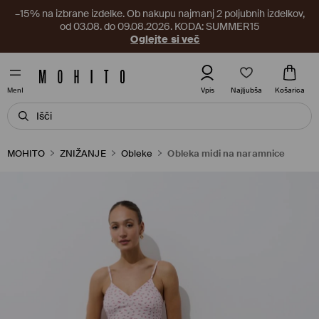
–15% na izbrane izdelke. Ob nakupu najmanj 2 poljubnih izdelkov,
od 03.08. do 09.08.2026. KODA: SUMMER15
Oglejte si več
Najljubša
Vpis
Košarica
MenI
MOHITO
ZNIŽANJE
Obleke
Obleka midi na naramnice