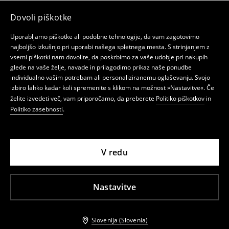
Dovoli piškotke
Uporabljamo piškotke ali podobne tehnologije, da vam zagotovimo
najboljšo izkušnjo pri uporabi našega spletnega mesta. S strinjanjem z
vsemi piškotki nam dovolite, da poskrbimo za vaše udobje pri nakupih
glede na vaše želje, navade in prilagodimo prikaz naše ponudbe
individualno vašim potrebam ali personaliziranemu oglaševanju. Svojo
izbiro lahko kadar koli spremenite s klikom na možnost »Nastavitve«. Če
želite izvedeti več, vam priporočamo, da preberete
Politiko piškotkov
in
Politiko zasebnosti
.
V redu
Nastavitve
Slovenija (Slovenia)