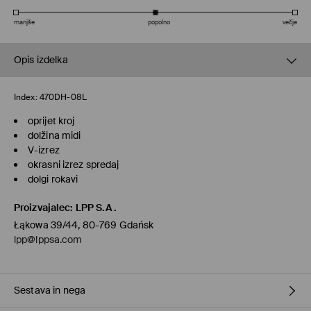
manjše
popolno
večje
Opis izdelka
Index:
470DH-08L
oprijet kroj
dolžina midi
V-izrez
okrasni izrez spredaj
dolgi rokavi
Proizvajalec
:
LPP S.A.
Łąkowa 39/44, 80-769 Gdańsk
lpp@lppsa.com
Sestava in nega