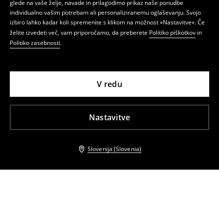
glede na vaše želje, navade in prilagodimo prikaz naše ponudbe
individualno vašim potrebam ali personaliziranemu oglaševanju. Svojo
izbiro lahko kadar koli spremenite s klikom na možnost »Nastavitve«. Če
želite izvedeti več, vam priporočamo, da preberete
Politiko piškotkov
in
Politiko zasebnosti
.
V redu
Nastavitve
Slovenija (Slovenia)