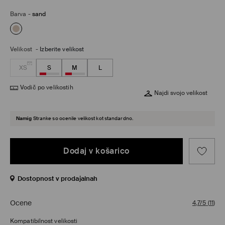
Barva
-
sand
Velikost
-
Izberite velikost
XS
S
M
L
Vodič po velikostih
Najdi svojo velikost
Namig
Stranke so ocenile velikost kot standardno.
Dodaj v košarico
Dostopnost v prodajalnah
Ocene
4,7/5
(
11
)
Kompatibilnost velikosti