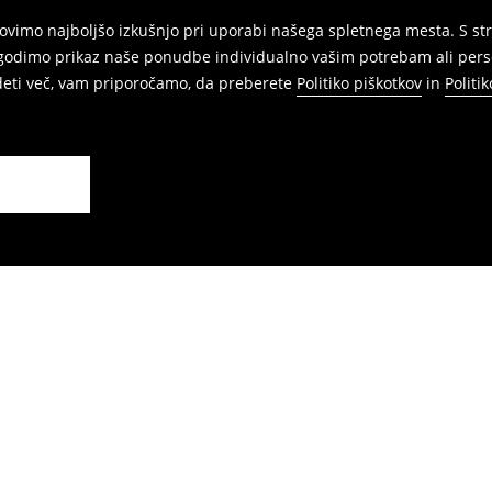
vimo najboljšo izkušnjo pri uporabi našega spletnega mesta. S str
agodimo prikaz naše ponudbe individualno vašim potrebam ali perso
edeti več, vam priporočamo, da preberete
Politiko piškotkov
in
Politi