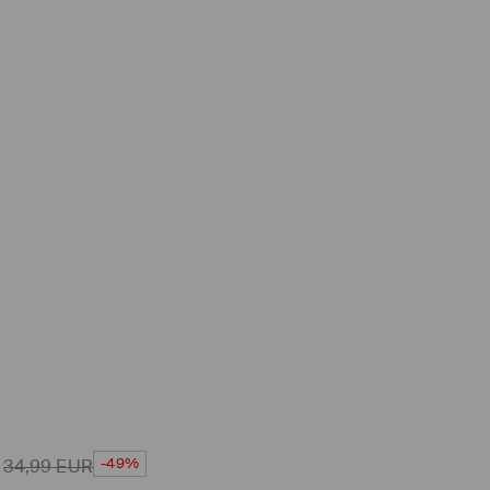
-49%
34,99
EUR