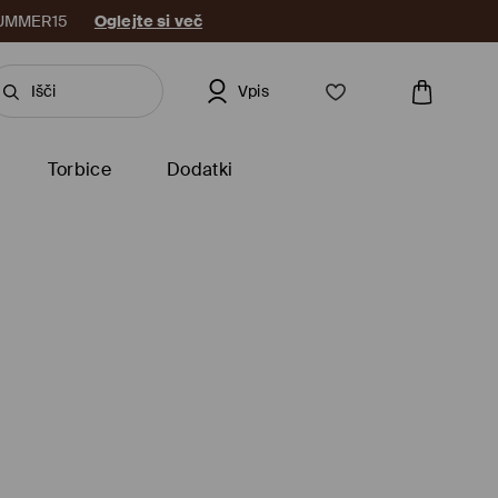
: SUMMER15
Oglejte si več
Vpis
Torbice
Dodatki