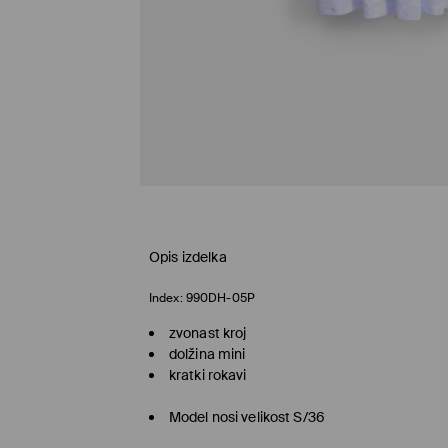
Opis izdelka
Index:
990DH-05P
zvonast kroj
dolžina mini
kratki rokavi
Model nosi velikost S/36