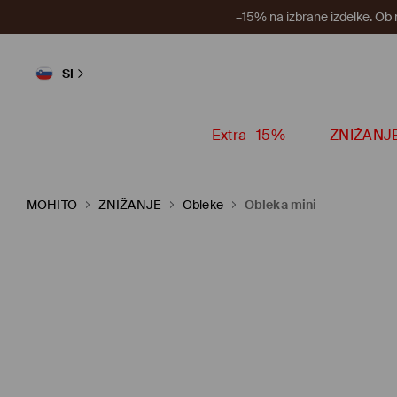
–15% na izbrane izdelke. Ob
SI
Extra -15%
ZNIŽANJ
MOHITO
ZNIŽANJE
Obleke
Obleka mini