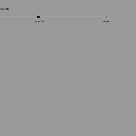
ikosti
popolno
večje