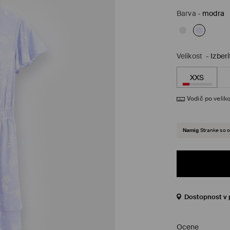
Barva
-
modra
Velikost
-
Izberi
XXS
Vodič po veliko
Namig
Stranke so o
Dostopnost v 
Ocene