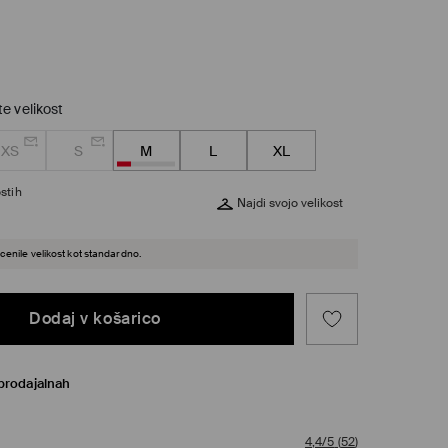
te velikost
XS
S
M
L
XL
stih
Najdi svojo velikost
cenile velikost kot standardno.
Dodaj v košarico
prodajalnah
4,4/5
(
52
)