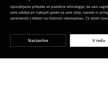
⟶
Vračila in zamenjave v e-poslovanju
Uporabljamo piškotke ali podobne tehnologije, da vam zagoto
vaše udobje pri nakupih glede na vaše želje, navade in pril
spremenite s klikom na možnost »Nastavitve«. Če želite izv
Nastavitve
V redu