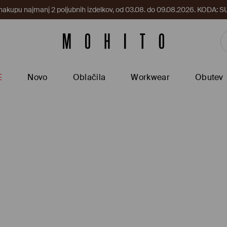
 nakupu najmanj 2 poljubnih izdelkov, od 03.08. do 09.08.2026. KODA
E
Novo
Oblačila
Workwear
Obutev