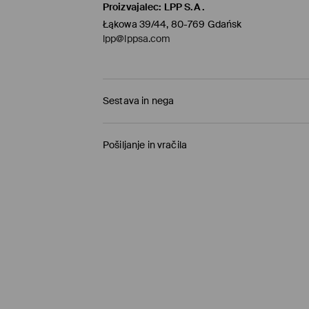
Proizvajalec
:
LPP S.A.
Łąkowa 39/44, 80-769 Gdańsk
lpp@lppsa.com
Sestava in nega
65% MODAL, 35% POLIAMID
Pošiljanje in vračila
Pravila pošiljanja
Prevzem v trgovini
(1-11 delovnih dni)
0,00 €
/ Spletno plačilo
Paketno trgovino
(5-8 delovnih dni)
3,95 €
/ Spletno plačilo
Standardna dostava
(5-8 delovnih dni)