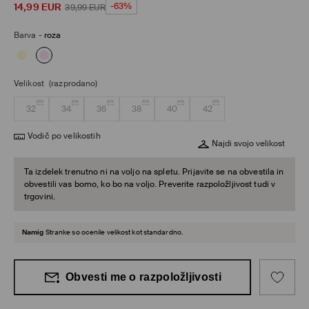
14,99
EUR
-63%
39,99
EUR
Barva
-
roza
Velikost
(razprodano)
32
34
36
38
40
42
Vodič po velikostih
Najdi svojo velikost
Ta izdelek trenutno ni na voljo na spletu. Prijavite se na obvestila in
obvestili vas bomo, ko bo na voljo. Preverite razpoložljivost tudi v
trgovini.
Namig
Stranke so ocenile velikost kot standardno.
Obvesti me o razpoložljivosti