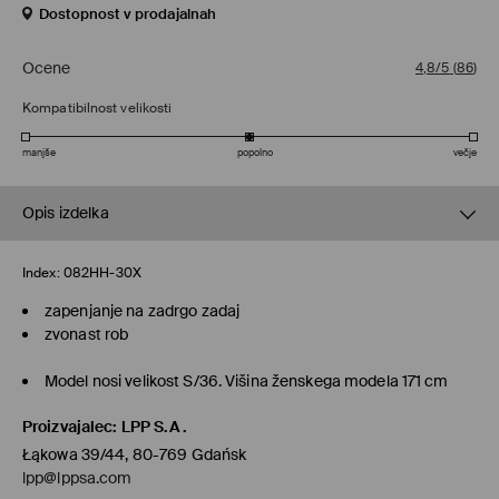
Dostopnost v prodajalnah
Ocene
4,8/5
(
86
)
Kompatibilnost velikosti
manjše
popolno
večje
Opis izdelka
Index:
082HH-30X
zapenjanje na zadrgo zadaj
zvonast rob
Model nosi velikost S/36. Višina ženskega modela 171 cm
Proizvajalec
:
LPP S.A.
Łąkowa 39/44, 80-769 Gdańsk
lpp@lppsa.com