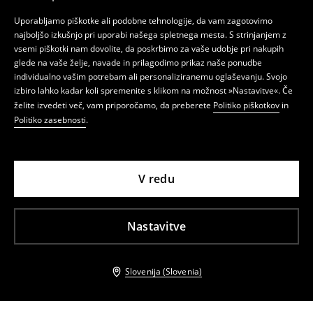
Uporabljamo piškotke ali podobne tehnologije, da vam zagotovimo
najboljšo izkušnjo pri uporabi našega spletnega mesta. S strinjanjem z
vsemi piškotki nam dovolite, da poskrbimo za vaše udobje pri nakupih
glede na vaše želje, navade in prilagodimo prikaz naše ponudbe
individualno vašim potrebam ali personaliziranemu oglaševanju. Svojo
izbiro lahko kadar koli spremenite s klikom na možnost »Nastavitve«. Če
želite izvedeti več, vam priporočamo, da preberete
Politiko piškotkov
in
Politiko zasebnosti
.
V redu
Nastavitve
Slovenija (Slovenia)