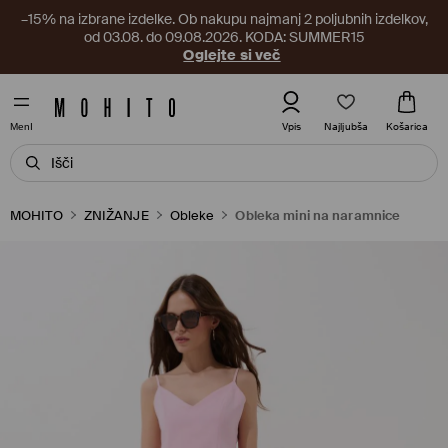
–15% na izbrane izdelke. Ob nakupu najmanj 2 poljubnih izdelkov,
od 03.08. do 09.08.2026. KODA: SUMMER15
Oglejte si več
Najljubša
Vpis
Košarica
MenI
MOHITO
ZNIŽANJE
Obleke
Obleka mini na naramnice