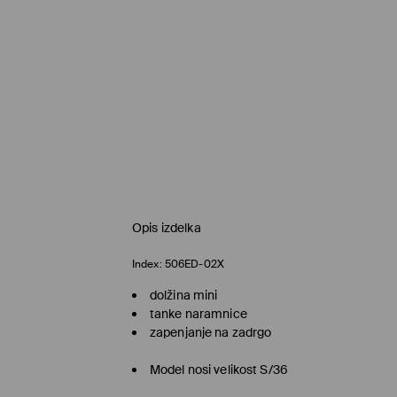
Opis izdelka
Index:
506ED-02X
dolžina mini
tanke naramnice
zapenjanje na zadrgo
Model nosi velikost S/36