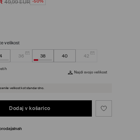
-50%
R
49,99
EUR
te velikost
4
36
38
40
42
stih
Najdi svojo velikost
cenile velikost kot standardno.
Dodaj v košarico
prodajalnah