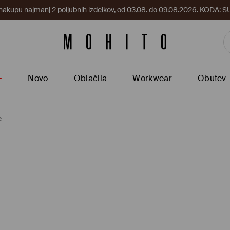
 nakupu najmanj 2 poljubnih izdelkov, od 03.08. do 09.08.2026. KODA
E
Novo
Oblačila
Workwear
Obutev
e