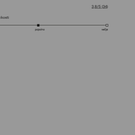
3,8/5
(
34
)
ikosti
popolno
večje