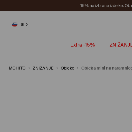
–15% na izbrane izdelke. Ob
SI
Extra -15%
ZNIŽANJ
MOHITO
ZNIŽANJE
Obleke
Obleka mini na naramnic