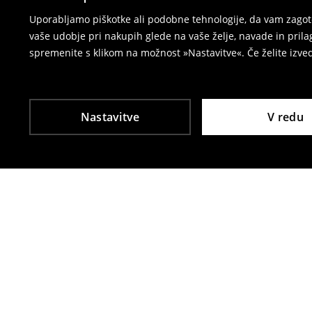
⟶
Vračila in zamenjave v e-poslovanju
Uporabljamo piškotke ali podobne tehnologije, da vam zagoto
vaše udobje pri nakupih glede na vaše želje, navade in pril
spremenite s klikom na možnost »Nastavitve«. Če želite izv
Nastavitve
V redu