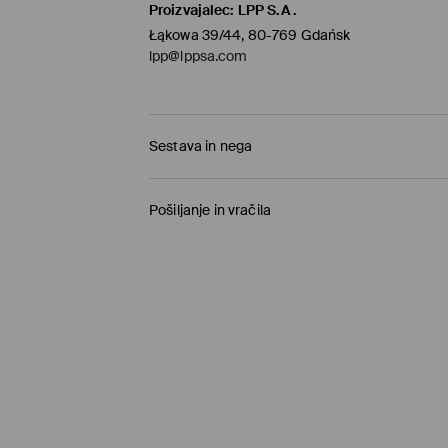
Proizvajalec
:
LPP S.A.
Łąkowa 39/44, 80-769 Gdańsk
lpp@lppsa.com
Sestava in nega
68% LIOCEL, 32% POLIAMID
Pošiljanje in vračila
Pravila pošiljanja
Prevzem v trgovini
(1-11 delovnih dni)
0,00 €
/ Spletno plačilo
Paketno trgovino
(5-8 delovnih dni)
3,95 €
/ Spletno plačilo
Standardna dostava
(5-8 delovnih dni)