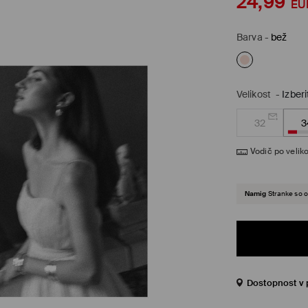
24,99
EU
Barva
-
bež
Velikost
-
Izberi
32
3
Vodič po veliko
Namig
Stranke so o
Dostopnost v 