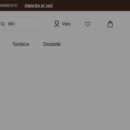
: SUMMER15
Oglejte si več
Vpis
Torbice
Dodatki