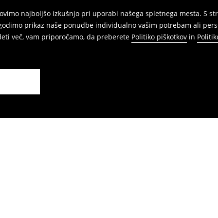
vimo najboljšo izkušnjo pri uporabi našega spletnega mesta. S str
agodimo prikaz naše ponudbe individualno vašim potrebam ali perso
edeti več, vam priporočamo, da preberete
Politiko piškotkov
in
Politi