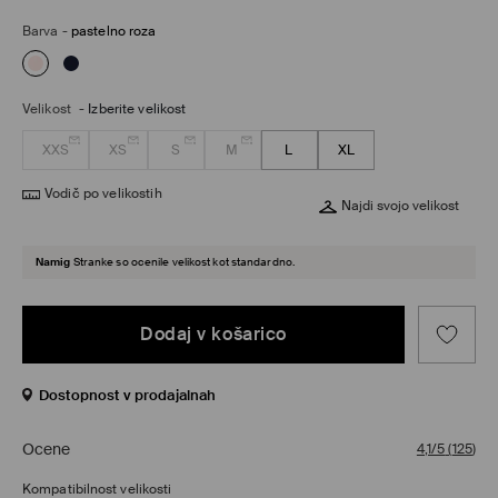
Barva
-
pastelno roza
Velikost
-
Izberite velikost
XXS
XS
S
M
L
XL
Vodič po velikostih
Najdi svojo velikost
Namig
Stranke so ocenile velikost kot standardno.
Dodaj v košarico
Dostopnost v prodajalnah
Ocene
4,1/5
(
125
)
Kompatibilnost velikosti