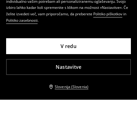
individualno vašim potrebam ali personaliziranemu oglaševanju. Svojo
izbiro lahko kadar koli spremenite s klikom na možnost »Nastavitve«. Če
želite izvedeti več, vam priporočamo, da preberete
Politiko piškotkov
in
Politiko zasebnosti
.
V redu
Nastavitve
Slovenija (Slovenia)