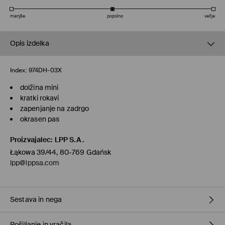
manjše
popolno
večje
Opis izdelka
Index:
974DH-03X
dolžina mini
kratki rokavi
zapenjanje na zadrgo
okrasen pas
Proizvajalec
:
LPP S.A.
Łąkowa 39/44, 80-769 Gdańsk
lpp@lppsa.com
Sestava in nega
Pošiljanje in vračila