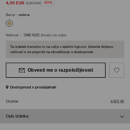
4,99
EUR
-50%
9,99
EUR
Barva
-
zelena
Velikost
-
ONE SIZE
(kmalu na voljo)
Ta izdelek trenutno ni na voljo v spletni trgovini. Izberite željeno
velikost in se prijavite na obveščanje o dostopnosti.
Obvesti me o razpoložljivosti
Dostopnost v prodajalnah
Ocene
4,9/5
(
8
)
Opis izdelka