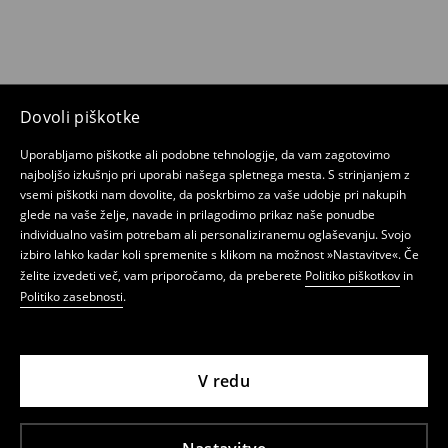
Dovoli piškotke
Uporabljamo piškotke ali podobne tehnologije, da vam zagotovimo
najboljšo izkušnjo pri uporabi našega spletnega mesta. S strinjanjem z
vsemi piškotki nam dovolite, da poskrbimo za vaše udobje pri nakupih
glede na vaše želje, navade in prilagodimo prikaz naše ponudbe
individualno vašim potrebam ali personaliziranemu oglaševanju. Svojo
izbiro lahko kadar koli spremenite s klikom na možnost »Nastavitve«. Če
želite izvedeti več, vam priporočamo, da preberete
Politiko piškotkov
in
Politiko zasebnosti
.
V redu