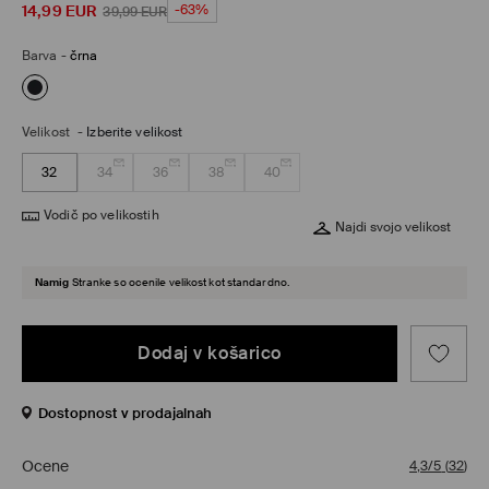
14,99
EUR
-63%
39,99
EUR
Barva
-
črna
Velikost
-
Izberite velikost
32
34
36
38
40
Vodič po velikostih
Najdi svojo velikost
Namig
Stranke so ocenile velikost kot standardno.
Dodaj v košarico
Dostopnost v prodajalnah
Ocene
4,3/5
(
32
)