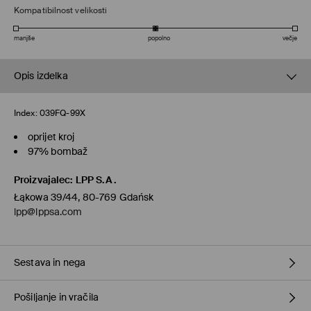
Kompatibilnost velikosti
manjše
popolno
večje
Opis izdelka
Index:
039FQ-99X
oprijet kroj
97% bombaž
Proizvajalec
:
LPP S.A.
Łąkowa 39/44, 80-769 Gdańsk
lpp@lppsa.com
Sestava in nega
Pošiljanje in vračila
97% BOMBAŽ, 3% ELASTAN