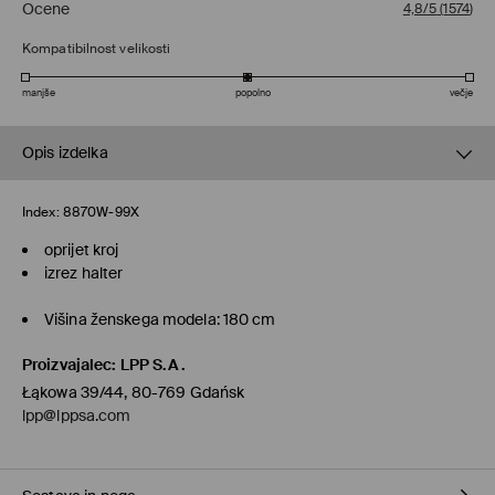
Ocene
4,8/5
(
1574
)
Kompatibilnost velikosti
manjše
popolno
večje
Opis izdelka
Index:
8870W-99X
oprijet kroj
izrez halter
Višina ženskega modela: 180 cm
Proizvajalec
:
LPP S.A.
Łąkowa 39/44, 80-769 Gdańsk
lpp@lppsa.com