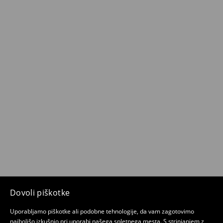
Dovoli piškotke
Uporabljamo piškotke ali podobne tehnologije, da vam zagotovimo
najboljšo izkušnjo pri uporabi našega spletnega mesta. S strinjanjem z