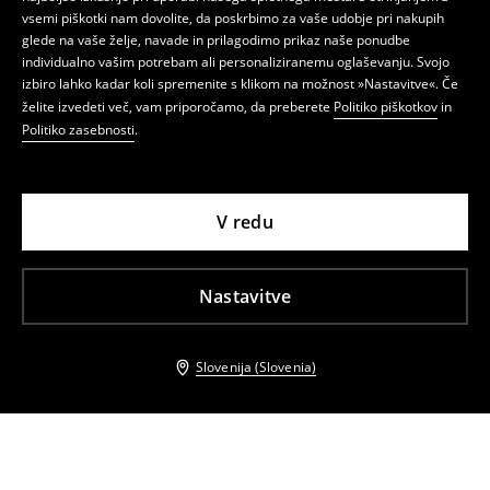
vsemi piškotki nam dovolite, da poskrbimo za vaše udobje pri nakupih
glede na vaše želje, navade in prilagodimo prikaz naše ponudbe
individualno vašim potrebam ali personaliziranemu oglaševanju. Svojo
izbiro lahko kadar koli spremenite s klikom na možnost »Nastavitve«. Če
želite izvedeti več, vam priporočamo, da preberete
Politiko piškotkov
in
Politiko zasebnosti
.
V redu
Nastavitve
Slovenija (Slovenia)