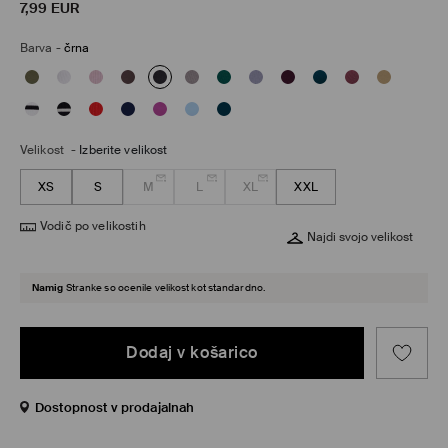
7,99
EUR
Barva
-
črna
Velikost
-
Izberite velikost
XS
S
M
L
XL
XXL
Vodič po velikostih
Najdi svojo velikost
Namig
Stranke so ocenile velikost kot standardno.
Dodaj v košarico
Dostopnost v prodajalnah