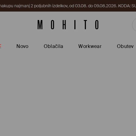
 nakupu najmanj 2 poljubnih izdelkov, od 03.08. do 09.08.2026. KODA
E
Novo
Oblačila
Workwear
Obutev