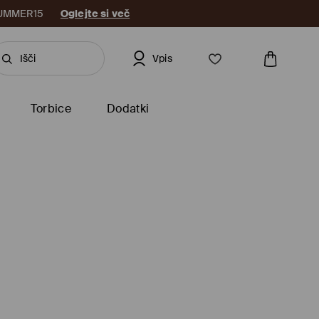
: SUMMER15
Oglejte si več
Vpis
Torbice
Dodatki