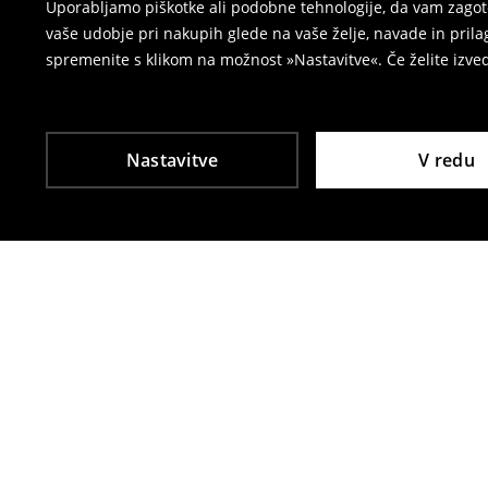
Uporabljamo piškotke ali podobne tehnologije, da vam zagoto
vaše udobje pri nakupih glede na vaše želje, navade in pril
spremenite s klikom na možnost »Nastavitve«. Če želite izv
Nastavitve
V redu