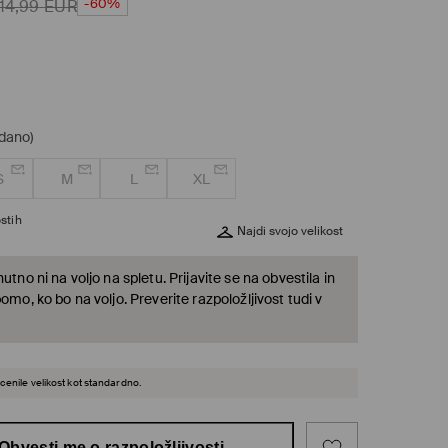
-60%
14,99
EUR
odano)
S
M
L
XL
stih
Najdi svojo velikost
nutno ni na voljo na spletu. Prijavite se na obvestila in
bomo, ko bo na voljo. Preverite razpoložljivost tudi v
cenile velikost kot standardno.
Obvesti me o razpoložljivosti