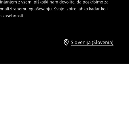
injanjem z vsemi piškotki nam dovolite, da poskrbimo za
naliziranemu oglaševanju. Svojo izbiro lahko kadar koli
ko zasebnosti
.
Slovenija (Slovenia)