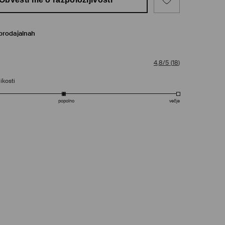
prodajalnah
4,8/5
(
18
)
ikosti
popolno
večje