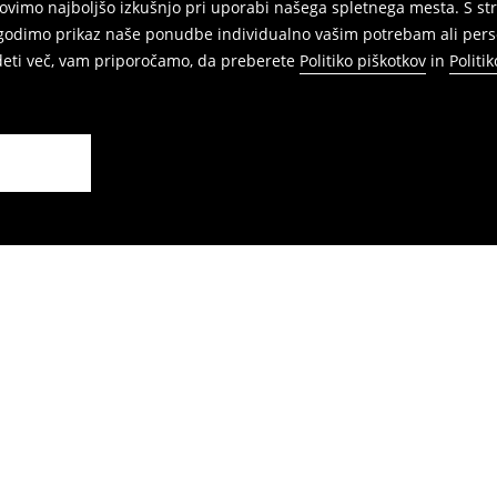
vimo najboljšo izkušnjo pri uporabi našega spletnega mesta. S str
agodimo prikaz naše ponudbe individualno vašim potrebam ali perso
edeti več, vam priporočamo, da preberete
Politiko piškotkov
in
Politi