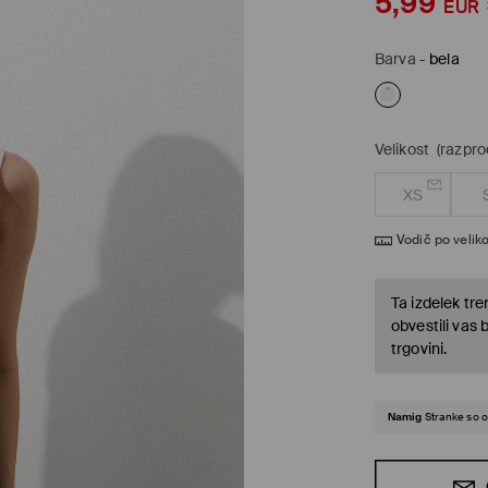
5,99
EUR
Barva
-
bela
Velikost
(razpr
XS
Vodič po veliko
Ta izdelek tre
obvestili vas 
trgovini.
Namig
Stranke so o