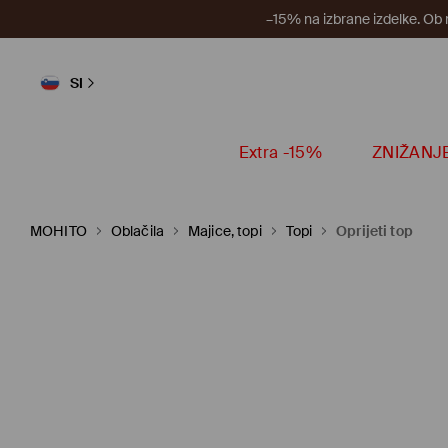
–15% na izbrane izdelke. Ob
SI
Extra -15%
ZNIŽANJ
MOHITO
Oblačila
Majice, topi
Topi
Oprijeti top