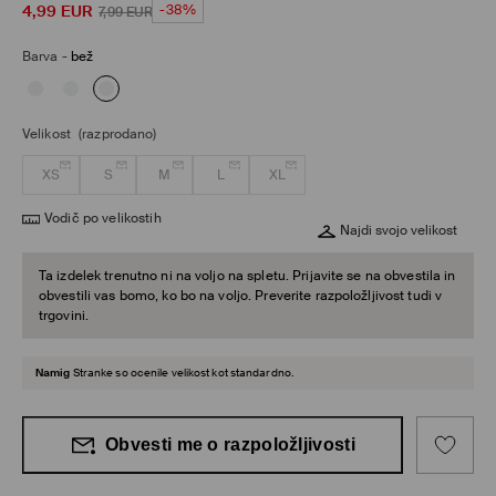
4,99
EUR
-38%
7,99
EUR
Barva
-
bež
Velikost
(razprodano)
XS
S
M
L
XL
Vodič po velikostih
Najdi svojo velikost
Ta izdelek trenutno ni na voljo na spletu. Prijavite se na obvestila in
obvestili vas bomo, ko bo na voljo. Preverite razpoložljivost tudi v
trgovini.
Namig
Stranke so ocenile velikost kot standardno.
Obvesti me o razpoložljivosti