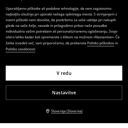
Uporabljamo piškotke ali podobne tehnologije, da vam zagotovimo
najboljšo izkušnjo pri uporabi našega spletnega mesta. S strinjanjem z
vsemi piškotki nam dovolite, da poskrbimo za vaše udobje pri nakupih
glede na vaše želje, navade in prilagodimo prikaz naše ponudbe
individualno vašim potrebam ali personaliziranemu oglaševanju. Svojo
izbiro lahko kadar koli spremenite s klikom na možnost »Nastavitve«. Če
želite izvedeti več, vam priporočamo, da preberete
Politiko piškotkov
in
Politiko zasebnosti
.
V redu
Nastavitve
Slovenija (Slovenia)