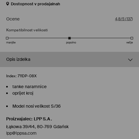
Dostopnost v prodajalnah
Ocene
4,8/5
(
137
)
Kompatibilnost velikosti
manjše
popolno
večje
Opis izdelka
Index:
711DP-08X
tanke naramnice
oprijet kroj
Model nosi velikost S/36
Proizvajalec
:
LPP S.A.
Łąkowa 39/44, 80-769 Gdańsk
lpp@lppsa.com