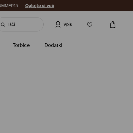
: SUMMER15
Oglejte si več
Vpis
Torbice
Dodatki