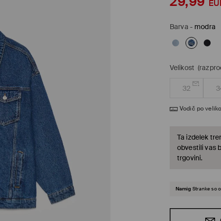
29,99
EU
Barva
-
modra
Velikost
(razpr
32
3
Vodič po veliko
Ta izdelek tre
obvestili vas 
trgovini.
Namig
Stranke so o