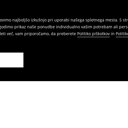
vimo najboljšo izkušnjo pri uporabi našega spletnega mesta. S str
agodimo prikaz naše ponudbe individualno vašim potrebam ali perso
edeti več, vam priporočamo, da preberete
Politiko piškotkov
in
Politi