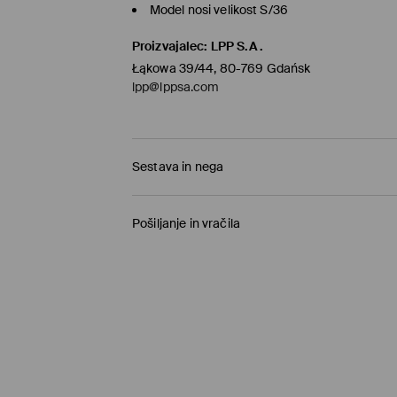
Model nosi velikost S/36
Proizvajalec
:
LPP S.A.
Łąkowa 39/44, 80-769 Gdańsk
lpp@lppsa.com
Sestava in nega
100% BOMBAŽ
Pošiljanje in vračila
Pravila pošiljanja
Prevzem v trgovini
(1-11 delovnih dni)
0,00 €
/ Spletno plačilo
Paketno trgovino
(5-8 delovnih dni)
3,95 €
/ Spletno plačilo