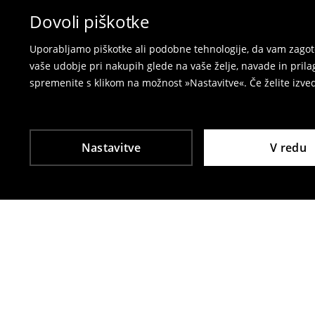
spletni obrazec za vračilo.
Dovoli piškotke
⟶
Vračila in zamenjave v e-poslovanju
Uporabljamo piškotke ali podobne tehnologije, da vam zagoto
vaše udobje pri nakupih glede na vaše želje, navade in pril
spremenite s klikom na možnost »Nastavitve«. Če želite izv
Nastavitve
V redu