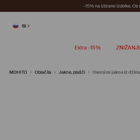
–15% na izbrane izdelke. Ob
SI
Extra -15%
ZNIŽANJ
MOHITO
Oblačila
Jakne, plašči
Oversize jakna iz džin