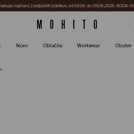
 nakupu najmanj 2 poljubnih izdelkov, od 03.08. do 09.08.2026. KODA
E
Novo
Oblačila
Workwear
Obutev
sa