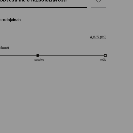
prodajalnah
4,8/5
(
89
)
ikosti
popolno
večje