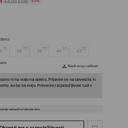
-33%
R
44,99
EUR
odano)
4
36
38
40
42
stih
Najdi svojo velikost
nutno ni na voljo na spletu. Prijavite se na obvestila in
bomo, ko bo na voljo. Preverite razpoložljivost tudi v
cenile velikost kot standardno.
Obvesti me o razpoložljivosti