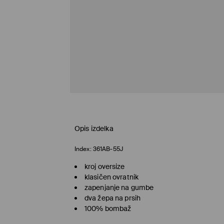
Opis izdelka
Index:
361AB-55J
kroj oversize
klasičen ovratnik
zapenjanje na gumbe
dva žepa na prsih
100% bombaž