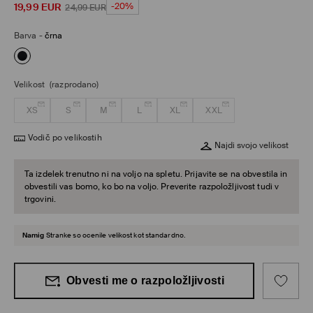
19,99
EUR
-20%
24,99
EUR
Barva
-
črna
Velikost
(razprodano)
XS
S
M
L
XL
XXL
Vodič po velikostih
Najdi svojo velikost
Ta izdelek trenutno ni na voljo na spletu. Prijavite se na obvestila in
obvestili vas bomo, ko bo na voljo. Preverite razpoložljivost tudi v
trgovini.
Namig
Stranke so ocenile velikost kot standardno.
Obvesti me o razpoložljivosti