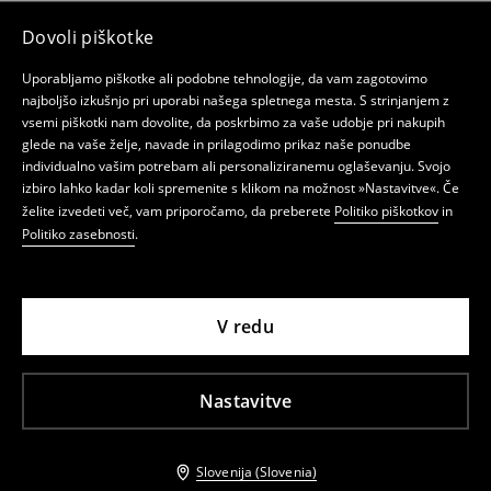
Dovoli piškotke
Uporabljamo piškotke ali podobne tehnologije, da vam zagotovimo
najboljšo izkušnjo pri uporabi našega spletnega mesta. S strinjanjem z
vsemi piškotki nam dovolite, da poskrbimo za vaše udobje pri nakupih
glede na vaše želje, navade in prilagodimo prikaz naše ponudbe
individualno vašim potrebam ali personaliziranemu oglaševanju. Svojo
izbiro lahko kadar koli spremenite s klikom na možnost »Nastavitve«. Če
želite izvedeti več, vam priporočamo, da preberete
Politiko piškotkov
in
Politiko zasebnosti
.
V redu
Nastavitve
Slovenija (Slovenia)