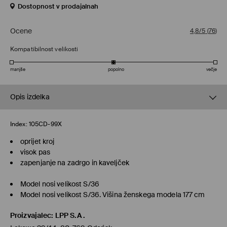
Dostopnost v prodajalnah
Ocene
4,8/5
(
76
)
Kompatibilnost velikosti
manjše
popolno
večje
Opis izdelka
Index:
105CD-99X
oprijet kroj
visok pas
zapenjanje na zadrgo in kaveljček
Model nosi velikost S/36
Model nosi velikost S/36. Višina ženskega modela 177 cm
Proizvajalec
:
LPP S.A.