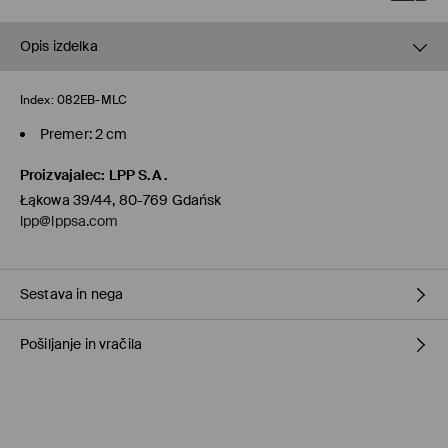
Opis izdelka
Index:
082EB-MLC
Premer: 2 cm
Proizvajalec
:
LPP S.A.
Łąkowa 39/44, 80-769 Gdańsk
lpp@lppsa.com
Sestava in nega
Pošiljanje in vračila
Glavni material
:
100% POLIURETAN
NE PERITE
Pravila pošiljanja
NE UPORABLJAJTE BELILA
Prevzem v trgovini
(1-11 delovnih dni)