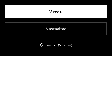
V redu
Nastavitve
Slovenija (Slovenia)
Tudi druge stranke so izbrale