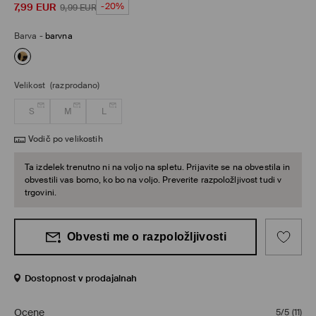
7,99
EUR
-20%
9,99
EUR
Barva
-
barvna
Velikost
(razprodano)
S
M
L
Vodič po velikostih
Ta izdelek trenutno ni na voljo na spletu. Prijavite se na obvestila in
obvestili vas bomo, ko bo na voljo. Preverite razpoložljivost tudi v
trgovini.
Obvesti me o razpoložljivosti
Dostopnost v prodajalnah
Ocene
5/5
(
11
)