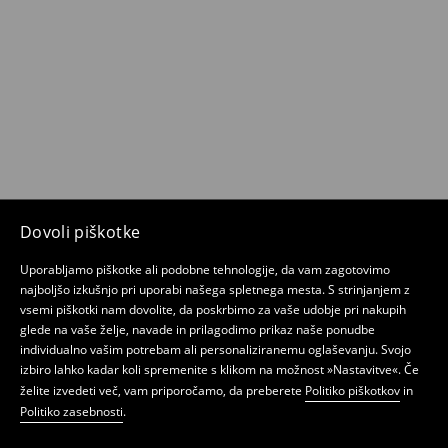
Dovoli piškotke
Uporabljamo piškotke ali podobne tehnologije, da vam zagotovimo
najboljšo izkušnjo pri uporabi našega spletnega mesta. S strinjanjem z
vsemi piškotki nam dovolite, da poskrbimo za vaše udobje pri nakupih
glede na vaše želje, navade in prilagodimo prikaz naše ponudbe
individualno vašim potrebam ali personaliziranemu oglaševanju. Svojo
izbiro lahko kadar koli spremenite s klikom na možnost »Nastavitve«. Če
želite izvedeti več, vam priporočamo, da preberete
Politiko piškotkov
in
Politiko zasebnosti
.