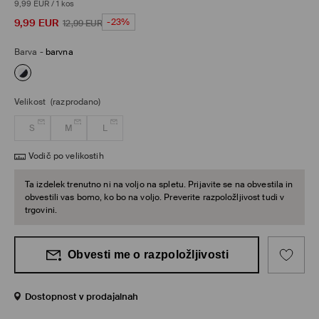
9,99 EUR
/
1 kos
9,99
EUR
-23%
12,99
EUR
Barva
-
barvna
Velikost
(razprodano)
S
M
L
Vodič po velikostih
Ta izdelek trenutno ni na voljo na spletu. Prijavite se na obvestila in
obvestili vas bomo, ko bo na voljo. Preverite razpoložljivost tudi v
trgovini.
Obvesti me o razpoložljivosti
Dostopnost v prodajalnah