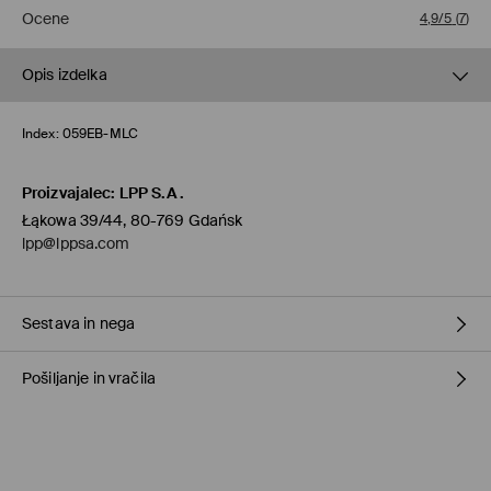
Ocene
4,9/5
(
7
)
Opis izdelka
Index:
059EB-MLC
Proizvajalec
:
LPP S.A.
Łąkowa 39/44, 80-769 Gdańsk
lpp@lppsa.com
Sestava in nega
Pošiljanje in vračila
Glavni material
:
100% POLIURETAN
NE PERITE
Pravila pošiljanja
NE UPORABLJAJTE BELILA
Prevzem v trgovini
(1-11 delovnih dni)