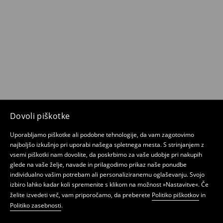
Dovoli piškotke
Uporabljamo piškotke ali podobne tehnologije, da vam zagotovimo
najboljšo izkušnjo pri uporabi našega spletnega mesta. S strinjanjem z
vsemi piškotki nam dovolite, da poskrbimo za vaše udobje pri nakupih
glede na vaše želje, navade in prilagodimo prikaz naše ponudbe
individualno vašim potrebam ali personaliziranemu oglaševanju. Svojo
izbiro lahko kadar koli spremenite s klikom na možnost »Nastavitve«. Če
želite izvedeti več, vam priporočamo, da preberete
Politiko piškotkov
in
Politiko zasebnosti
.