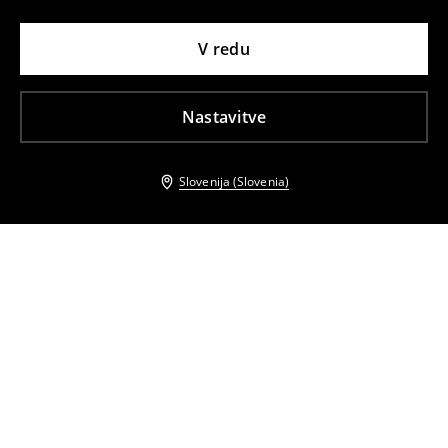
V redu
Nastavitve
Slovenija (Slovenia)
Tudi druge stranke so izbrale