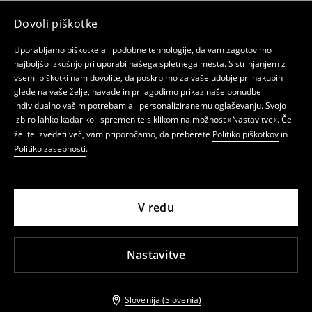
Dovoli piškotke
Uporabljamo piškotke ali podobne tehnologije, da vam zagotovimo
najboljšo izkušnjo pri uporabi našega spletnega mesta. S strinjanjem z
vsemi piškotki nam dovolite, da poskrbimo za vaše udobje pri nakupih
glede na vaše želje, navade in prilagodimo prikaz naše ponudbe
individualno vašim potrebam ali personaliziranemu oglaševanju. Svojo
izbiro lahko kadar koli spremenite s klikom na možnost »Nastavitve«. Če
želite izvedeti več, vam priporočamo, da preberete
Politiko piškotkov
in
Politiko zasebnosti
.
V redu
Nastavitve
Slovenija (Slovenia)