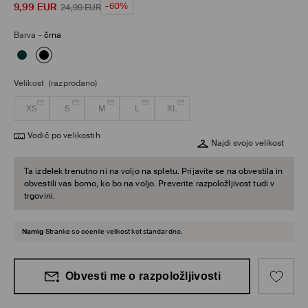
9,99
EUR
-60%
24,99
EUR
Barva
-
črna
Velikost
(razprodano)
XS
S
M
L
XL
Vodič po velikostih
Najdi svojo velikost
Ta izdelek trenutno ni na voljo na spletu. Prijavite se na obvestila in
obvestili vas bomo, ko bo na voljo. Preverite razpoložljivost tudi v
trgovini.
Namig
Stranke so ocenile velikost kot standardno.
Obvesti me o razpoložljivosti