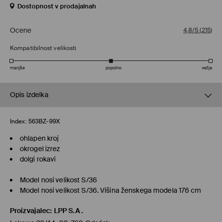
Dostopnost v prodajalnah
Ocene
4,8/5
(
215
)
Kompatibilnost velikosti
manjše
popolno
večje
Opis izdelka
Index:
563BZ-99X
ohlapen kroj
okrogel izrez
dolgi rokavi
Model nosi velikost S/36
Model nosi velikost S/36. Višina ženskega modela 176 cm
Proizvajalec
:
LPP S.A.