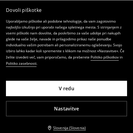
Dovoli piškotke
Uporabljamo piškotke ali podobne tehnologije, da vam zagotovimo
najboljšo izkušnjo pri uporabi našega spletnega mesta. S strinjanjem z
vsemi piškotki nam dovolite, da poskrbimo za vaše udobje pri nakupih
glede na vaše želje, navade in prilagodimo prikaz naše ponudbe
individualno vašim potrebam ali personaliziranemu oglaševanju. Svojo
izbiro lahko kadar koli spremenite s klikom na možnost »Nastavitve«. Če
želite izvedeti več, vam priporočamo, da preberete
Politiko piškotkov
in
Politiko zasebnosti
.
V redu
Nastavitve
Slovenija (Slovenia)