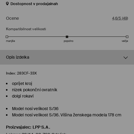
Dostopnost v prodajalnah
Ocene
4,6/5
(
49
)
Kompatibilnost velikosti
manjše
popolno
večje
Opis izdelka
Index:
283CF-33X
oprijet kroj
nizek pokončni ovratnik
dolgi rokavi
Model nosi velikost S/36
Model nosi velikost S/36. Višina ženskega modela 178 cm
Proizvajalec
:
LPP S.A.