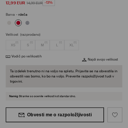
12,99
EUR
-13%
14,99
EUR
Barva
-
rdeča
Velikost
(razprodano)
XS
S
M
L
XL
Vodič po velikostih
Najdi svojo velikost
Ta izdelek trenutno ni na voljo na spletu. Prijavite se na obvestila in
obvestili vas bomo, ko bo na voljo. Preverite razpoložljivost tudi v
trgovini.
Namig
Stranke so ocenile velikost kot standardno.
Obvesti me o razpoložljivosti