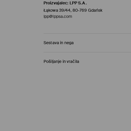
Proizvajalec
:
LPP S.A.
Łąkowa 39/44, 80-769 Gdańsk
lpp@lppsa.com
Sestava in nega
70% VISKOZA, 30% POLIAMID
Pošiljanje in vračila
Pravila pošiljanja
Prevzem v trgovini
(1-11 delovnih dni)
0,00 €
/ Spletno plačilo
Paketno trgovino
(5-8 delovnih dni)
3,95 €
/ Spletno plačilo
Standardna dostava
(5-8 delovnih dni)