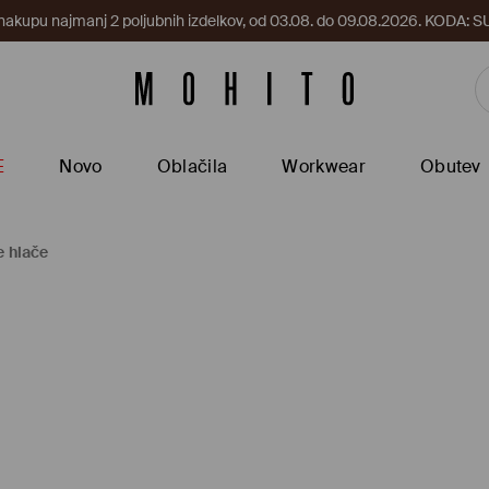
 nakupu najmanj 2 poljubnih izdelkov, od 03.08. do 09.08.2026. KODA
E
Novo
Oblačila
Workwear
Obutev
e hlače