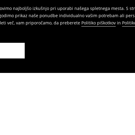
vimo najboljšo izkušnjo pri uporabi našega spletnega mesta. S str
agodimo prikaz naše ponudbe individualno vašim potrebam ali perso
edeti več, vam priporočamo, da preberete
Politiko piškotkov
in
Politi