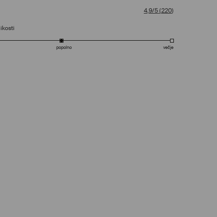
4,9/5
(
220
)
ikosti
popolno
večje