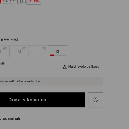
-50%
R
25,99
EUR
te velikost
S
M
L
XL
stih
Najdi svojo velikost
cenile velikost kot standardno.
Dodaj v košarico
prodajalnah