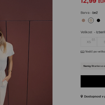
12,99
EU
Barva
-
bež
Velikost
-
Izberi
XS
Vodič po veliko
Namig
Stranke so o
Dostopnost v 