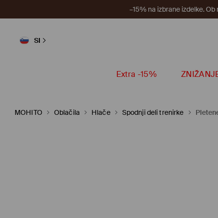
–15% na izbrane izdelke. Ob
SI
Extra -15%
ZNIŽANJ
MOHITO
Oblačila
Hlače
Spodnji deli trenirke
Pleten