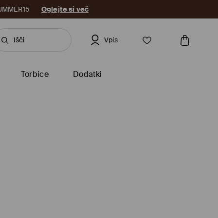
: SUMMER15
Oglejte si več
Vpis
Torbice
Dodatki