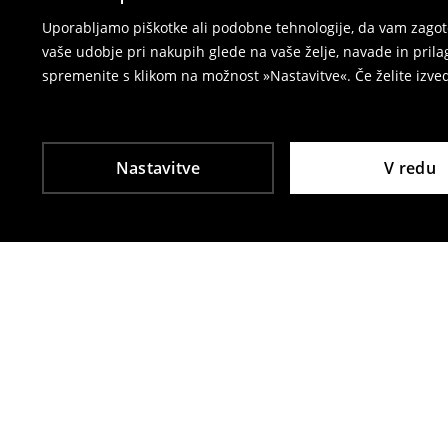
⟶
Vračila in zamenjave v e-poslovanju
Uporabljamo piškotke ali podobne tehnologije, da vam zagoto
vaše udobje pri nakupih glede na vaše želje, navade in pril
spremenite s klikom na možnost »Nastavitve«. Če želite izv
Nastavitve
V redu