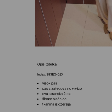
Opis izdelka
Index:
383EQ-02X
visok pas
pas z zategovalno vrvico
dva stranska žepa
široke hlačnice
tkanina iz džersija