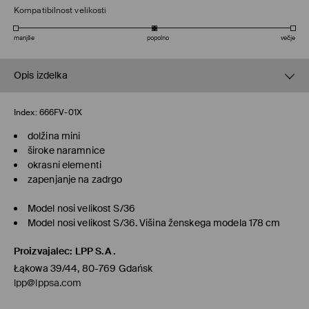
Kompatibilnost velikosti
manjše
popolno
večje
Opis izdelka
Index:
666FV-01X
dolžina mini
široke naramnice
okrasni elementi
zapenjanje na zadrgo
Model nosi velikost S/36
Model nosi velikost S/36. Višina ženskega modela 178 cm
Proizvajalec
:
LPP S.A.
Łąkowa 39/44, 80-769 Gdańsk
lpp@lppsa.com