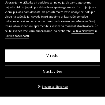
Uporabljamo piškotke ali podobne tehnologije, da vam zagotovimo
najboljšo izkušnjo pri uporabi našega spletnega mesta. S strinjanjem z
vsemi piškotki nam dovolite, da poskrbimo za vaše udobje pri nakupih
glede na vaše želje, navade in prilagodimo prikaz naše ponudbe
individualno vašim potrebam ali personaliziranemu oglaševanju. Svojo
izbiro lahko kadar koli spremenite s klikom na možnost »Nastavitve«. Če
želite izvedeti več, vam priporočamo, da preberete
Politiko piškotkov
in
Politiko zasebnosti
.
V redu
Nastavitve
Slovenija (Slovenia)