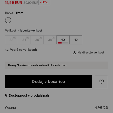
19,99
EUR
-50%
39,99
EUR
Barva
-
krem
Velikost
-
Izberite velikost
32
34
36
38
40
42
Vodič po velikostih
Najdi svojo velikost
Namig
Stranke so ocenile velikost kot standardno.
Dodaj v košarico
Dostopnost v prodajalnah
Ocene
4,7/5
(
25
)