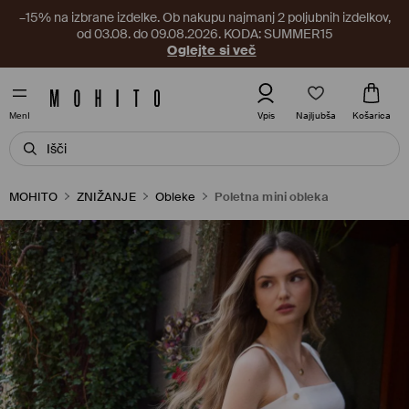
–15% na izbrane izdelke. Ob nakupu najmanj 2 poljubnih izdelkov,
od 03.08. do 09.08.2026. KODA: SUMMER15
Oglejte si več
Najljubša
Vpis
Košarica
MenI
MOHITO
ZNIŽANJE
Obleke
Poletna mini obleka