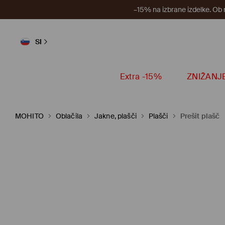
–15% na izbrane izdelke. Ob
SI
Extra -15%
ZNIŽANJ
MOHITO
Oblačila
Jakne, plašči
Plašči
Prešit plašč