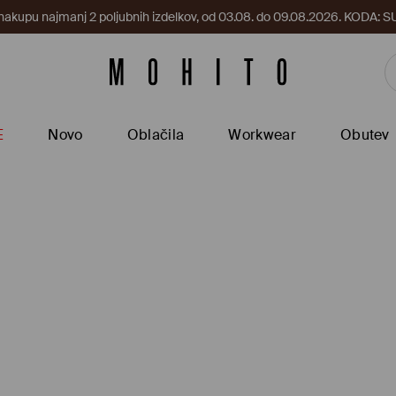
 nakupu najmanj 2 poljubnih izdelkov, od 03.08. do 09.08.2026. KODA
E
Novo
Oblačila
Workwear
Obutev