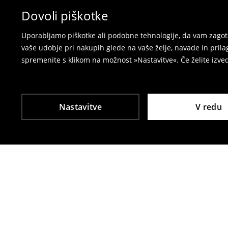
spletni obrazec za vračilo.
Dovoli piškotke
⟶
Vračila in zamenjave v e-poslovanju
Uporabljamo piškotke ali podobne tehnologije, da vam zagoto
vaše udobje pri nakupih glede na vaše želje, navade in pril
spremenite s klikom na možnost »Nastavitve«. Če želite izv
Nastavitve
V redu