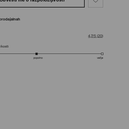
prodajalnah
4,7/5
(
20
)
ikosti
popolno
večje