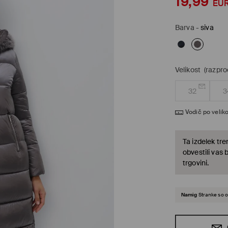
19,99
EU
Barva
-
siva
Velikost
(razpr
32
3
Vodič po veliko
Ta izdelek tre
obvestili vas 
trgovini.
Namig
Stranke so o