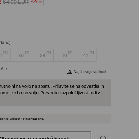
-69%
R
64,99
EUR
odano)
4
36
38
40
42
stih
Najdi svojo velikost
nutno ni na voljo na spletu. Prijavite se na obvestila in
bomo, ko bo na voljo. Preverite razpoložljivost tudi v
cenile velikost kot standardno.
Obvesti me o razpoložljivosti