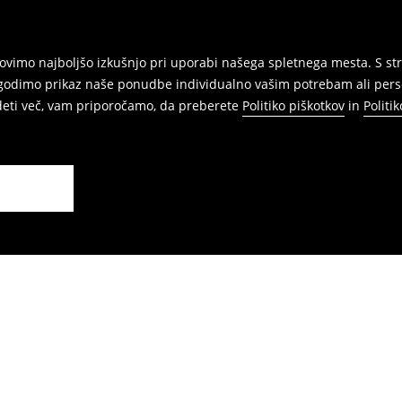
vimo najboljšo izkušnjo pri uporabi našega spletnega mesta. S str
agodimo prikaz naše ponudbe individualno vašim potrebam ali perso
edeti več, vam priporočamo, da preberete
Politiko piškotkov
in
Politi