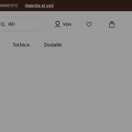
: SUMMER15
Oglejte si več
Vpis
Torbice
Dodatki