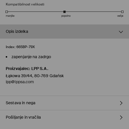
Kompatibilnost velikosti
manjše
popolno
večje
Opis izdelka
Index:
665BP-79X
zapenjanje na zadrgo
Proizvajalec
:
LPP S.A.
Łąkowa 39/44, 80-769 Gdańsk
lpp@lppsa.com
Sestava in nega
Pošiljanje in vračila
100% POLIESTER