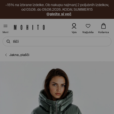
–15% na izbrane izdelke. Ob nakupu najmanj 2 poljubnih izdelkov,
od 03.08. do 09.08.2026. KODA: SUMMER15
Oglejte si več
Najljubša
Vpis
Košarica
MenI
Jakne, plašči