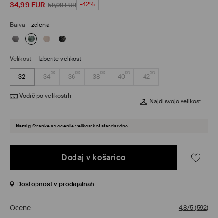
34,99
EUR
-42%
59,99
EUR
Barva
-
zelena
Velikost
-
Izberite velikost
32
34
36
38
40
42
Vodič po velikostih
Najdi svojo velikost
Namig
Stranke so ocenile velikost kot standardno.
Dodaj v košarico
Dostopnost v prodajalnah
Ocene
4,8/5
(
592
)