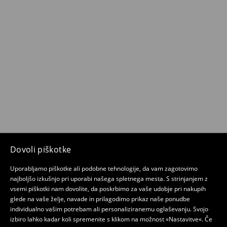
Dovoli piškotke
Uporabljamo piškotke ali podobne tehnologije, da vam zagotovimo
najboljšo izkušnjo pri uporabi našega spletnega mesta. S strinjanjem z
vsemi piškotki nam dovolite, da poskrbimo za vaše udobje pri nakupih
glede na vaše želje, navade in prilagodimo prikaz naše ponudbe
individualno vašim potrebam ali personaliziranemu oglaševanju. Svojo
izbiro lahko kadar koli spremenite s klikom na možnost »Nastavitve«. Če