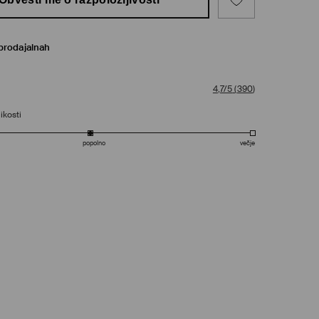
prodajalnah
4,7/5
(
390
)
ikosti
popolno
večje