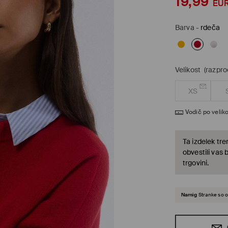
19,99
EU
Barva
-
rdeča
Velikost
(razpr
XS
Vodič po veliko
Ta izdelek tre
obvestili vas 
trgovini.
Namig
Stranke so o