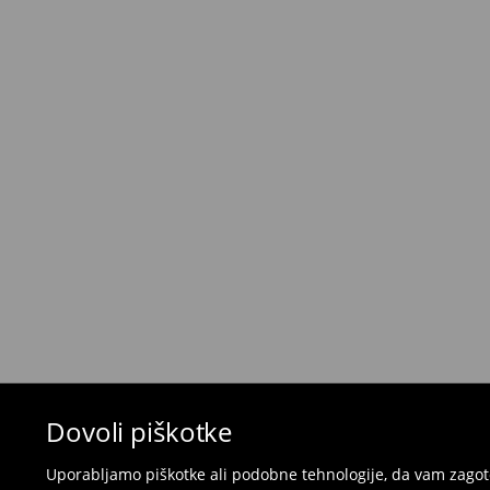
Kurir - Plačilo ob prevzemu
(5-8 delovnih dni)
5,5 €
/ Gotovina prilikom dostave
Brezplačna dostava pri nakupu
izdelkov v vr
⟶
Metode dostave
Pravila vračil
Če želite vrniti izdelek, kupljen na mohito.com,
30 dneh od datuma dostave. Izdelki morajo imeti
popolnem stanju.
- v katero koli Mohito trgovino v Sloveniji prines
naročila
- za vračilo v spletno trgovino - izpolnite splet
pošljite nazaj.
Kopalk in pižam ni mogoče vrniti v fizičnih t
spletni obrazec za vračilo.
Dovoli piškotke
⟶
Vračila in zamenjave v e-poslovanju
Uporabljamo piškotke ali podobne tehnologije, da vam zagoto