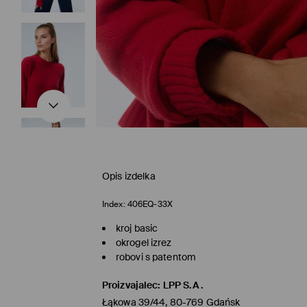
Opis izdelka
Index:
406EQ-33X
kroj basic
okrogel izrez
robovi s patentom
Proizvajalec
:
LPP S.A.
Łąkowa 39/44, 80-769 Gdańsk