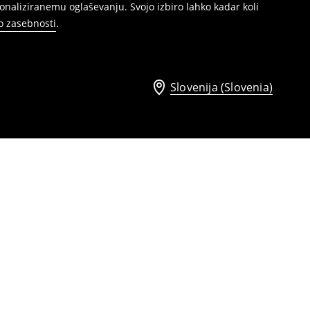
naliziranemu oglaševanju. Svojo izbiro lahko kadar koli
ko zasebnosti
.
Slovenija (Slovenia)