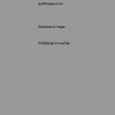
lpp@lppsa.com
Sestava in nega
54% BOMBAŽ, 38% POLIAMID, 6% VOLNA, 2% EL
Pošiljanje in vračila
Pravila pošiljanja
Prevzem v trgovini
(1-11 delovnih dni)
0,00 €
/ Spletno plačilo
Paketno trgovino
(5-8 delovnih dni)
3,95 €
/ Spletno plačilo
Standardna dostava
(5-8 delovnih dni)
4,5 €
/ Spletno plačilo