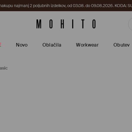
 nakupu najmanj 2 poljubnih izdelkov, od 03.08. do 09.08.2026. KODA
E
Novo
Oblačila
Workwear
Obutev
asic