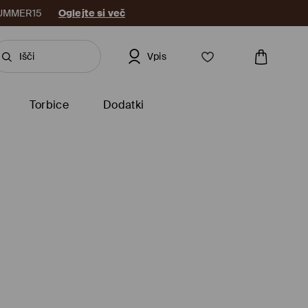
: SUMMER15
Oglejte si več
Vpis
Torbice
Dodatki