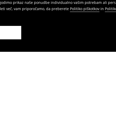
agodimo prikaz naše ponudbe individualno vašim potrebam ali perso
edeti več, vam priporočamo, da preberete
Politiko piškotkov
in
Politi