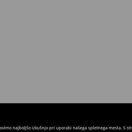
ednosti nad 50 EUR.
 lahko to storite brezplačno v roku
 vse etikete in morajo biti v
ite izdelke in račun ali potrditev
ni obrazec za vračilo in nam izdelke
rgovinah. Prosimo, uporabite
vimo najboljšo izkušnjo pri uporabi našega spletnega mesta. S str