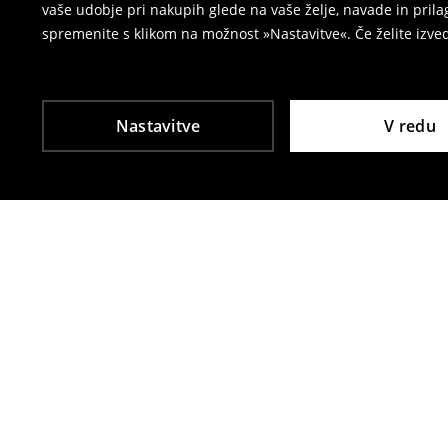
vaše udobje pri nakupih glede na vaše želje, navade in pril
spremenite s klikom na možnost »Nastavitve«. Če želite izv
Nastavitve
V redu
Tudi druge stranke so izbrale