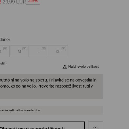
-33%
R
29,99
EUR
odano)
S
M
L
XL
stih
Najdi svojo velikost
nutno ni na voljo na spletu. Prijavite se na obvestila in
bomo, ko bo na voljo. Preverite razpoložljivost tudi v
cenile velikost kot standardno.
Obvesti me o razpoložljivosti