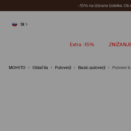
–15% na izbrane izdelke. Ob
SI
Extra -15%
ZNIŽANJ
MOHITO
Oblačila
Puloverji
Basic puloverji
Pulover b