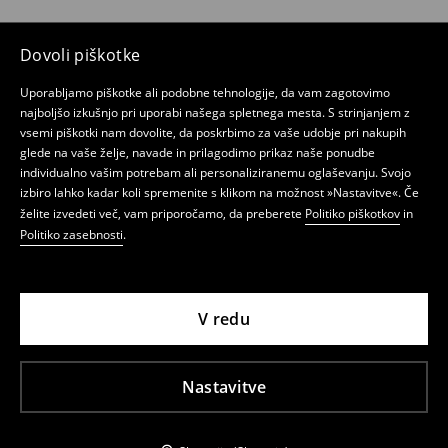
Dovoli piškotke
Uporabljamo piškotke ali podobne tehnologije, da vam zagotovimo
najboljšo izkušnjo pri uporabi našega spletnega mesta. S strinjanjem z
vsemi piškotki nam dovolite, da poskrbimo za vaše udobje pri nakupih
glede na vaše želje, navade in prilagodimo prikaz naše ponudbe
individualno vašim potrebam ali personaliziranemu oglaševanju. Svojo
izbiro lahko kadar koli spremenite s klikom na možnost »Nastavitve«. Če
želite izvedeti več, vam priporočamo, da preberete
Politiko piškotkov
in
Politiko zasebnosti
.
V redu
Nastavitve