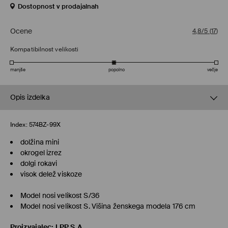
Dostopnost v prodajalnah
Ocene
4,8/5
(
17
)
Kompatibilnost velikosti
manjše
popolno
večje
Opis izdelka
Index:
574BZ-99X
dolžina mini
okrogel izrez
dolgi rokavi
visok delež viskoze
Model nosi velikost S/36
Model nosi velikost S. Višina ženskega modela 176 cm
Proizvajalec
:
LPP S.A.