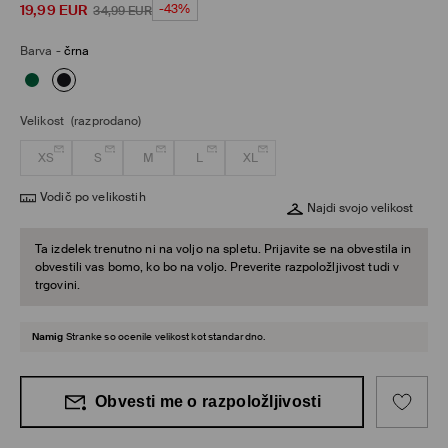
19,99
EUR
-43%
34,99
EUR
Barva
-
črna
Velikost
(razprodano)
XS
S
M
L
XL
Vodič po velikostih
Najdi svojo velikost
Ta izdelek trenutno ni na voljo na spletu. Prijavite se na obvestila in
obvestili vas bomo, ko bo na voljo. Preverite razpoložljivost tudi v
trgovini.
Namig
Stranke so ocenile velikost kot standardno.
Obvesti me o razpoložljivosti