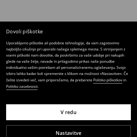
Dovoli piškotke
Uporabljamo piškotke ali podobne tehnologije, da vam zagotovimo
najboljšo izkušnjo pri uporabi našega spletnega mesta. S strinjanjem z
vsemi piškotki nam dovolite, da poskrbimo za vaše udobje pri nakupih
glede na vaše želje, navade in prilagodimo prikaz naše ponudbe
individualno vašim potrebam ali personaliziranemu oglaševanju. Svojo
izbiro lahko kadar koli spremenite s klikom na možnost »Nastavitve«. Če
želite izvedeti več, vam priporočamo, da preberete
Politiko piškotkov
in
Politiko zasebnosti
.
V redu
Nastavitve