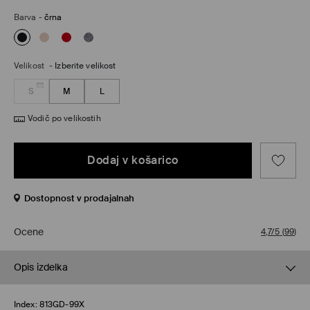
Barva
-
črna
Velikost
-
Izberite velikost
S
M
L
Vodič po velikostih
Dodaj v košarico
Dostopnost v prodajalnah
Ocene
4,7/5
(
99
)
Opis izdelka
Index:
813GD-99X