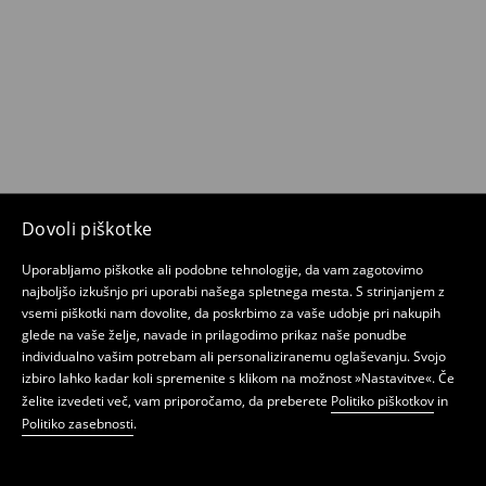
Dovoli piškotke
Uporabljamo piškotke ali podobne tehnologije, da vam zagotovimo
najboljšo izkušnjo pri uporabi našega spletnega mesta. S strinjanjem z
vsemi piškotki nam dovolite, da poskrbimo za vaše udobje pri nakupih
glede na vaše želje, navade in prilagodimo prikaz naše ponudbe
individualno vašim potrebam ali personaliziranemu oglaševanju. Svojo
izbiro lahko kadar koli spremenite s klikom na možnost »Nastavitve«. Če
želite izvedeti več, vam priporočamo, da preberete
Politiko piškotkov
in
Politiko zasebnosti
.