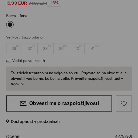
19,99
EUR
-43%
34,99
EUR
Barva
-
črna
Velikost
(razprodano)
36
37
38
39
40
41
Vodič po velikostih
Ta izdelek trenutno ni na voljo na spletu. Prijavite se na obvestila in
obvestili vas bomo, ko bo na voljo. Preverite razpoložljivost tudi v
trgovini.
Obvesti me o razpoložljivosti
Dostopnost v prodajalnah
Ocene
4,4/5
(
30
)