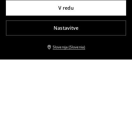
V redu
Nastavitve
Slovenija (Slovenia)
Tudi druge stranke so izbrale
Sandali
Natikači