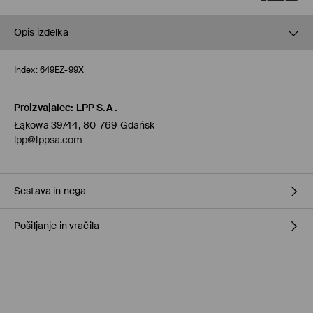
Opis izdelka
Index:
649EZ-99X
Proizvajalec
:
LPP S.A.
Łąkowa 39/44, 80-769 Gdańsk
lpp@lppsa.com
Sestava in nega
Pošiljanje in vračila
100% POLIURETAN
Pravila pošiljanja
Prevzem v trgovini
(1-11 delovnih dni)
0,00 €
/ Spletno plačilo