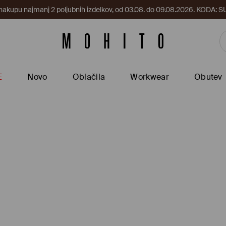
 nakupu najmanj 2 poljubnih izdelkov, od 03.08. do 09.08.2026. KODA
E
Novo
Oblačila
Workwear
Obutev