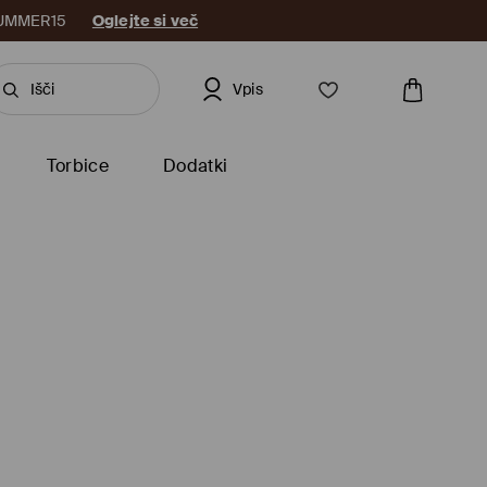
: SUMMER15
Oglejte si več
Vpis
Torbice
Dodatki