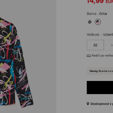
14,99
EU
Barva
-
črna
Velikost
-
Izberi
32
3
Vodič po veliko
Namig
Stranke so o
Dostopnost v 