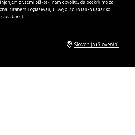
injanjem z vsemi piškotki nam dovolite, da poskrbimo za
naliziranemu oglaševanju. Svojo izbiro lahko kadar koli
ko zasebnosti
.
Slovenija (Slovenia)