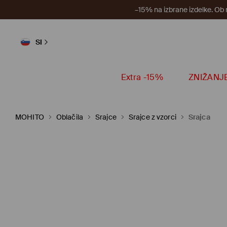
–15% na izbrane izdelke. Ob
SI
Extra -15%
ZNIŽANJ
MOHITO
Oblačila
Srajce
Srajce z vzorci
Srajca