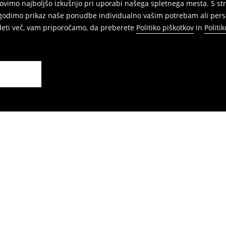
vimo najboljšo izkušnjo pri uporabi našega spletnega mesta. S str
agodimo prikaz naše ponudbe individualno vašim potrebam ali perso
edeti več, vam priporočamo, da preberete
Politiko piškotkov
in
Politi