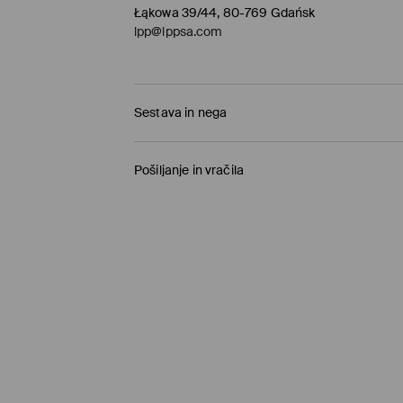
Łąkowa 39/44, 80-769 Gdańsk
lpp@lppsa.com
Sestava in nega
100% VISKOZA
Pošiljanje in vračila
Pravila pošiljanja
Prevzem v trgovini
(1-11 delovnih dni)
0,00 €
/ Spletno plačilo
Paketno trgovino
(5-8 delovnih dni)
3,95 €
/ Spletno plačilo
Standardna dostava
(5-8 delovnih dni)
4,5 €
/ Spletno plačilo