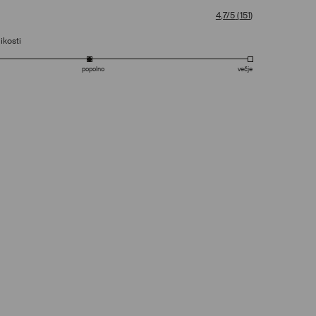
4,7/5
(
151
)
ikosti
popolno
večje