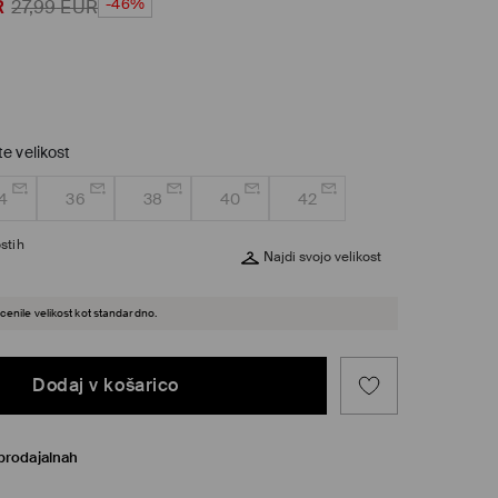
-46%
R
27,99
EUR
te velikost
4
36
38
40
42
stih
Najdi svojo velikost
cenile velikost kot standardno.
Dodaj v košarico
prodajalnah