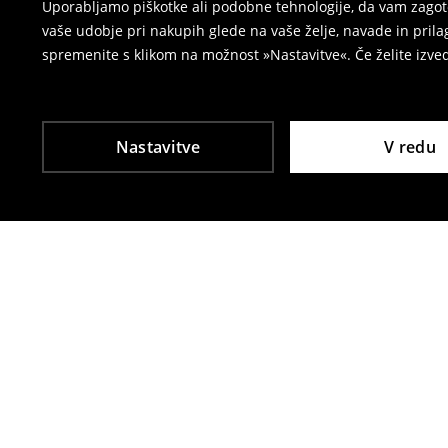
Uporabljamo piškotke ali podobne tehnologije, da vam zagoto
vaše udobje pri nakupih glede na vaše želje, navade in pril
spremenite s klikom na možnost »Nastavitve«. Če želite izv
Nastavitve
V redu