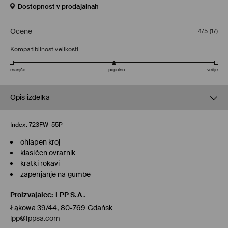
Dostopnost v prodajalnah
Ocene
4/5
(
17
)
Kompatibilnost velikosti
manjše
popolno
večje
Opis izdelka
Index:
723FW-55P
ohlapen kroj
klasičen ovratnik
kratki rokavi
zapenjanje na gumbe
Proizvajalec
:
LPP S.A.
Łąkowa 39/44, 80-769 Gdańsk
lpp@lppsa.com