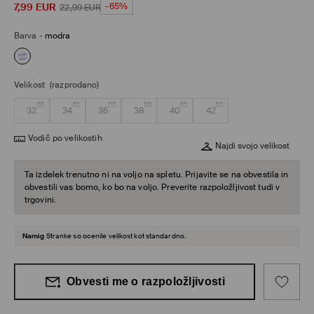
7,99
EUR
-65%
22,99
EUR
Barva
-
modra
Velikost
(razprodano)
32
34
36
38
40
42
Vodič po velikostih
Najdi svojo velikost
Ta izdelek trenutno ni na voljo na spletu. Prijavite se na obvestila in
obvestili vas bomo, ko bo na voljo. Preverite razpoložljivost tudi v
trgovini.
Namig
Stranke so ocenile velikost kot standardno.
Obvesti me o razpoložljivosti