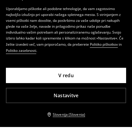
Uporabljamo piškotke ali podobne tehnologije, da vam zagotovimo
najboljšo izkušnjo pri uporabi našega spletnega mesta. S strinjanjem z
vsemi piškotki nam dovolite, da poskrbimo za vaše udobje pri nakupih
glede na vaše želje, navade in prilagodimo prikaz naše ponudbe
individualno vašim potrebam ali personaliziranemu oglaševanju. Svojo
izbiro lahko kadar koli spremenite s klikom na možnost »Nastavitve«. Če
želite izvedeti več, vam priporočamo, da preberete
Politiko piškotkov
in
Politiko zasebnosti
.
V redu
Nastavitve
Slovenija (Slovenia)