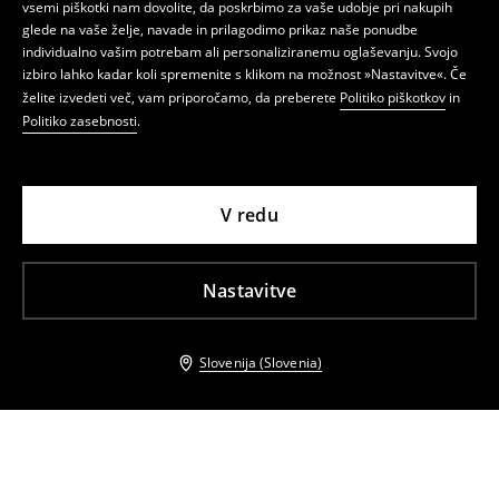
vsemi piškotki nam dovolite, da poskrbimo za vaše udobje pri nakupih
glede na vaše želje, navade in prilagodimo prikaz naše ponudbe
individualno vašim potrebam ali personaliziranemu oglaševanju. Svojo
izbiro lahko kadar koli spremenite s klikom na možnost »Nastavitve«. Če
želite izvedeti več, vam priporočamo, da preberete
Politiko piškotkov
in
Politiko zasebnosti
.
V redu
Nastavitve
Slovenija (Slovenia)