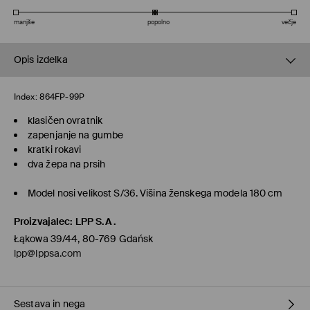
manjše
popolno
večje
Opis izdelka
Index:
864FP-99P
klasičen ovratnik
zapenjanje na gumbe
kratki rokavi
dva žepa na prsih
Model nosi velikost S/36. Višina ženskega modela 180 cm
Proizvajalec
:
LPP S.A.
Łąkowa 39/44, 80-769 Gdańsk
lpp@lppsa.com
Sestava in nega