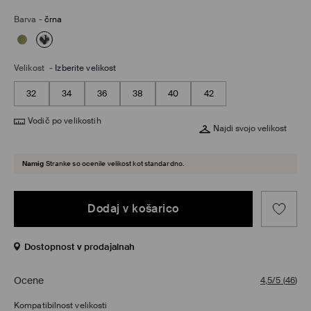
Barva
-
črna
Velikost
-
Izberite velikost
32
34
36
38
40
42
Vodič po velikostih
Najdi svojo velikost
Namig
Stranke so ocenile velikost kot standardno.
Dodaj v košarico
Dostopnost v prodajalnah
Ocene
4,5/5
(
46
)
Kompatibilnost velikosti