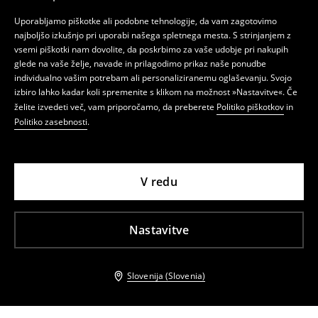
Uporabljamo piškotke ali podobne tehnologije, da vam zagotovimo
najboljšo izkušnjo pri uporabi našega spletnega mesta. S strinjanjem z
vsemi piškotki nam dovolite, da poskrbimo za vaše udobje pri nakupih
glede na vaše želje, navade in prilagodimo prikaz naše ponudbe
individualno vašim potrebam ali personaliziranemu oglaševanju. Svojo
izbiro lahko kadar koli spremenite s klikom na možnost »Nastavitve«. Če
želite izvedeti več, vam priporočamo, da preberete
Politiko piškotkov
in
Politiko zasebnosti
.
V redu
Nastavitve
Slovenija (Slovenia)