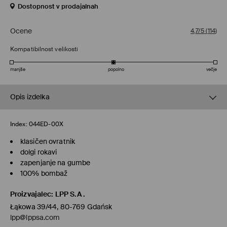
Dostopnost v prodajalnah
Ocene
4,7/5
(
114
)
Kompatibilnost velikosti
manjše
popolno
večje
Opis izdelka
Index:
044ED-00X
klasičen ovratnik
dolgi rokavi
zapenjanje na gumbe
100% bombaž
Proizvajalec
:
LPP S.A.
Łąkowa 39/44, 80-769 Gdańsk
lpp@lppsa.com