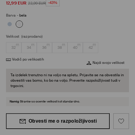
12,99
EUR
-43%
22,99
EUR
Barva
-
bela
Velikost
(razprodano)
32
34
36
38
40
42
Vodič po velikostih
Najdi svojo velikost
Ta izdelek trenutno ni na voljo na spletu. Prijavite se na obvestila in
obvestili vas bomo, ko bo na voljo. Preverite razpoložljivost tudi v
trgovini.
Namig
Stranke so ocenile velikost kot standardno.
Obvesti me o razpoložljivosti