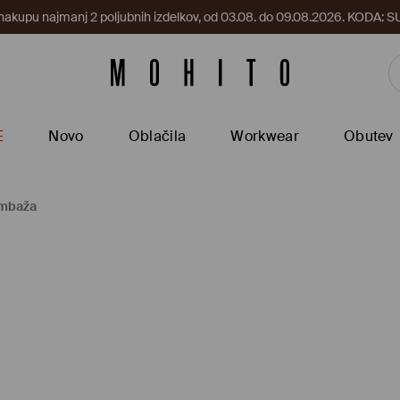
 nakupu najmanj 2 poljubnih izdelkov, od 03.08. do 09.08.2026. KODA
E
Novo
Oblačila
Workwear
Obutev
ombaža