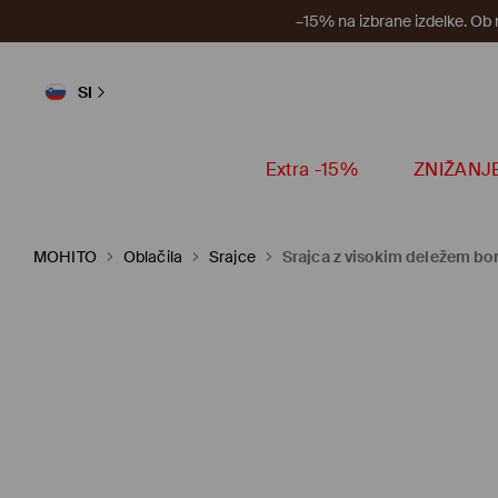
–15% na izbrane izdelke. Ob
SI
Extra -15%
ZNIŽANJ
MOHITO
Oblačila
Srajce
Srajca z visokim deležem b