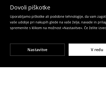
spletni obrazec za vračilo.
Dovoli piškotke
⟶
Vračila in zamenjave v e-poslovanju
Uporabljamo piškotke ali podobne tehnologije, da vam zagoto
vaše udobje pri nakupih glede na vaše želje, navade in pril
spremenite s klikom na možnost »Nastavitve«. Če želite izv
Nastavitve
V redu