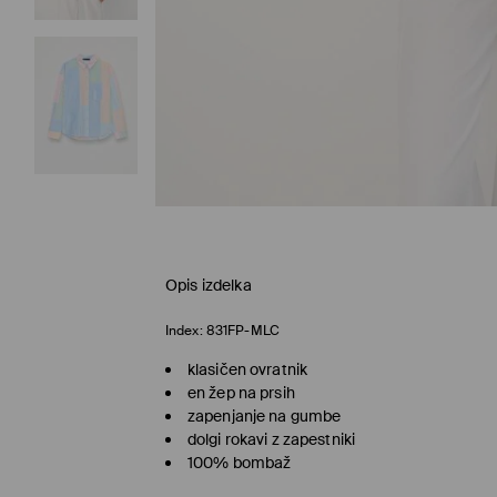
Opis izdelka
Index:
831FP-MLC
klasičen ovratnik
en žep na prsih
zapenjanje na gumbe
dolgi rokavi z zapestniki
100% bombaž