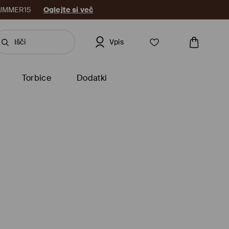
: SUMMER15
Oglejte si več
Vpis
Torbice
Dodatki