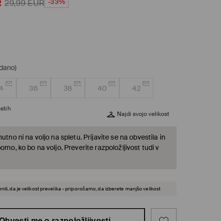
-33%
R
29,99
EUR
odano)
4
36
38
40
42
stih
Najdi svojo velikost
nutno ni na voljo na spletu. Prijavite se na obvestila in
bomo, ko bo na voljo. Preverite razpoložljivost tudi v
nili, da je velikost prevelika - priporočamo, da izberete manjšo velikost
Obvesti me o razpoložljivosti