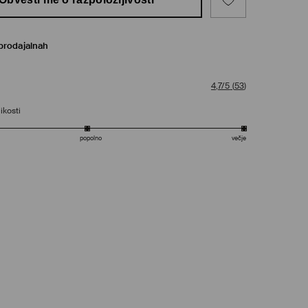
prodajalnah
4,7/5
(
53
)
ikosti
popolno
večje