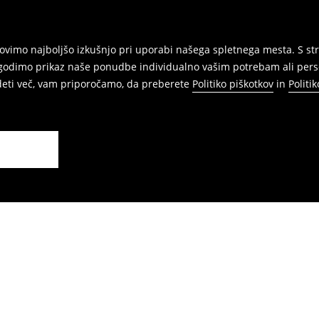
vimo najboljšo izkušnjo pri uporabi našega spletnega mesta. S str
agodimo prikaz naše ponudbe individualno vašim potrebam ali perso
edeti več, vam priporočamo, da preberete
Politiko piškotkov
in
Politi