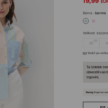
19,99
EU
Barva
-
barvna
Velikost
(razpr
32
3
Vodič po veliko
Ta izdelek tre
obvestili vas 
trgovini.
Namig
Kupci so oce