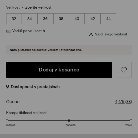
Velikost
-
Izberite velikost
32
34
36
38
40
42
44
Vodič po velikostih
Najdi svojo velikost
Namig
Stranke so ocenile velikost kot standardno.
Dodaj v košarico
Dostopnost v prodajalnah
Ocene
4,4/5
(
38
)
Kompatibilnost velikosti
manjše
popolno
večje