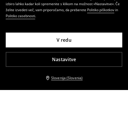
izbiro lahko kadar koli spremenite s klikom na možnost »Nastavitve«. Če
želite izvedeti več, vam priporočamo, da preberete
Politiko piškotkov
in
Politiko zasebnosti
.
V redu
Nastavitve
Slovenija (Slovenia)
Tudi druge stranke so izbrale