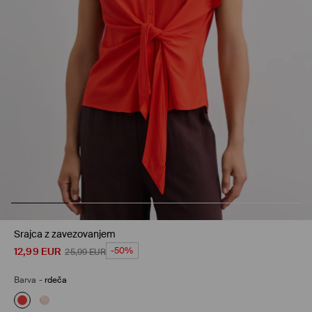
Srajca z zavezovanjem
12,99
EUR
-50%
25,99
EUR
Barva
-
rdeča