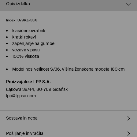
Opis izdelka
Index:
079KZ-33X
klasičen ovratnik
kratki rokavi
zapenjanje na gumbe
vezava v pasu
100% viskoza
Model nosi velikost S/36. Višina ženskega modela 180 cm
Proizvajalec
:
LPP S.A.
Łąkowa 39/44, 80-769 Gdańsk
lpp@lppsa.com
Sestava in nega
Pošiljanje in vračila
100% VISKOZA