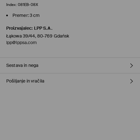
Index:
081EB-08X
Premer: 3 cm
Proizvajalec
:
LPP S.A.
Łąkowa 39/44, 80-769 Gdańsk
lpp@lppsa.com
Sestava in nega
Pošiljanje in vračila
100% USNJE
Pravila pošiljanja
Prevzem v trgovini
(1-11 delovnih dni)
0,00 €
/ Spletno plačilo
Paketno trgovino
(5-8 delovnih dni)
3,95 €
/ Spletno plačilo