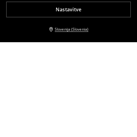
Nastavitve
Slovenija (Slovenia)
Tudi druge stranke so izbrale
Usnjeni pas
Usnjeni pas
19
,
99
EUR
22
,
99
EUR
Pas z zaponko
Pas z zaponko