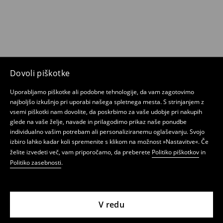
Dovoli piškotke
Uporabljamo piškotke ali podobne tehnologije, da vam zagotovimo
najboljšo izkušnjo pri uporabi našega spletnega mesta. S strinjanjem z
vsemi piškotki nam dovolite, da poskrbimo za vaše udobje pri nakupih
glede na vaše želje, navade in prilagodimo prikaz naše ponudbe
individualno vašim potrebam ali personaliziranemu oglaševanju. Svojo
izbiro lahko kadar koli spremenite s klikom na možnost »Nastavitve«. Če
želite izvedeti več, vam priporočamo, da preberete
Politiko piškotkov
in
Politiko zasebnosti
.
V redu