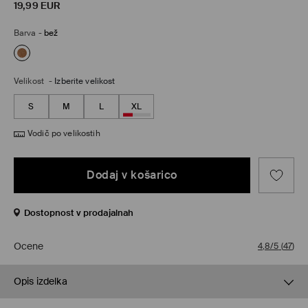
19,99
EUR
Barva
-
bež
Velikost
-
Izberite velikost
S
M
L
XL
Vodič po velikostih
Dodaj v košarico
Dostopnost v prodajalnah
Ocene
4,8/5
(
47
)
Opis izdelka