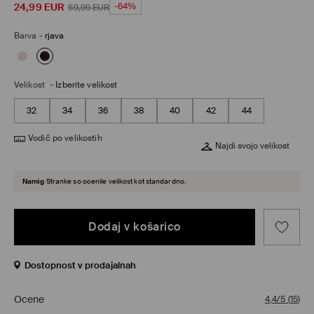
24,99
EUR
-64%
69,99
EUR
Barva
-
rjava
Velikost
-
Izberite velikost
32
34
36
38
40
42
44
Vodič po velikostih
Najdi svojo velikost
Namig
Stranke so ocenile velikost kot standardno.
Dodaj v košarico
Dostopnost v prodajalnah
Ocene
4,4/5
(
15
)