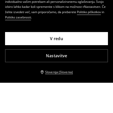
individualno vašim potrebam ali personaliziranemu oglaševanju. Svojo
izbiro lahko kadar koli spremenite s klikom na možnost »Nastavitve«. Če
želite izvedeti več, vam priporočamo, da preberete
Politiko piškotkov
in
Politiko zasebnosti
.
V redu
Nastavitve
Slovenija (Slovenia)