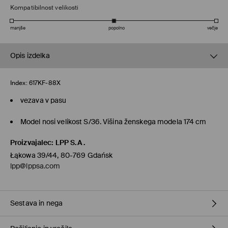
Kompatibilnost velikosti
manjše
popolno
večje
Opis izdelka
Index:
617KF-88X
vezava v pasu
Model nosi velikost S/36. Višina ženskega modela 174 cm
Proizvajalec
:
LPP S.A.
Łąkowa 39/44, 80-769 Gdańsk
lpp@lppsa.com
Sestava in nega